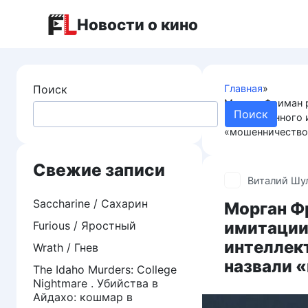
Перейти
Новости о кино
к
контенту
Поиск
Главная
»
Морган Фриман 
Поиск
искусственного и
«мошенничество
Свежие записи
Виталий Шу
Saccharine / Сахарин
Морган Ф
имитации
Furious / Яростный
интеллект
Wrath / Гнев
назвали 
The Idaho Murders: College
Nightmare . Убийства в
Айдахо: кошмар в