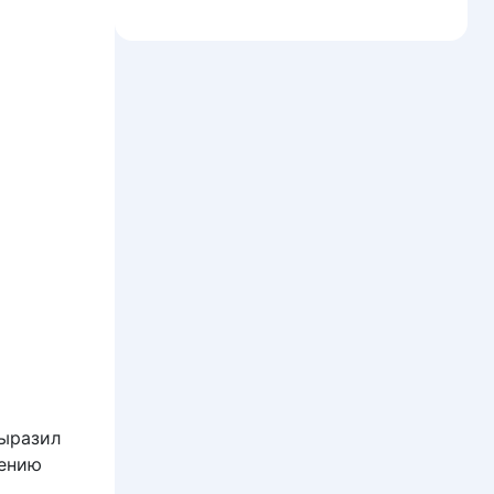
выразил
лению