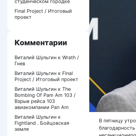
студенческом городке
Final Project / Итоговый
проект
Комментарии
Виталий Шульгин
к
Wrath /
Гнев
Виталий Шульгин
к
Final
Project / Итоговый проект
Виталий Шульгин
к
The
Bombing Of Pam Am 103 /
Взрыв рейса 103
авиакомпании Pan Am
Виталий Шульгин
к
В пятницу утр
Fightland . Бойцовская
благодарность
земля
несанкциониро