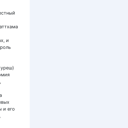
вестный
ваттхама
х, и
 роль
Суреш)
рмия
,
а
ивых
ы и его
,