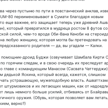
ва через пустыню по пути в повстанческий анклав, из
SUM-80 переименовывают в Сумати благодаря новым
что еще важнее, его защищает теперь уже древний Аш
ан), который превратился в мудреца ростом 8 футов со
кой силой, чем-то вроде Оби-Вана Кеноби на стероида
 на любую женщину, которая могла бы претендовать на
предсказанного родителя — да, вы угадали — Калки.
о помощник-дроид Буджи (озвучивает Шамбала Кирти 
 по горячим следам, и в свою очередь их преследует а
о главе с командующим Манасом (Сасвата Чаттерджи)
м дядькой Яскина, который всегда, кажется, слишком
учать устрашающую, мужеподобную власть. Ашваттхам
от штурмовиков и их летающих машин, как от надоедл
ет лишь немного больше усилий, отбиваясь от Бхайрав
ичного оружия. (Обувь, которая позволяет вам летать
жием, верно?)