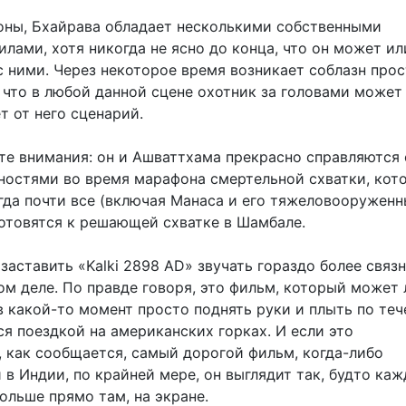
оны, Бхайрава обладает несколькими собственными
лами, хотя никогда не ясно до конца, что он может ил
с ними. Через некоторое время возникает соблазн про
 что в любой данной сцене охотник за головами может
ет от него сценарий.
те внимания: он и Ашваттхама прекрасно справляются 
ностями во время марафона смертельной схватки, кот
огда почти все (включая Манаса и его тяжеловооружен
готовятся к решающей схватке в Шамбале.
заставить «Kalki 2898 AD» звучать гораздо более связн
ом деле. По правде говоря, это фильм, который может 
в какой-то момент просто поднять руки и плыть по теч
я поездкой на американских горках. И если это
, как сообщается, самый дорогой фильм, когда-либо
в Индии, по крайней мере, он выглядит так, будто ка
ольше прямо там, на экране.