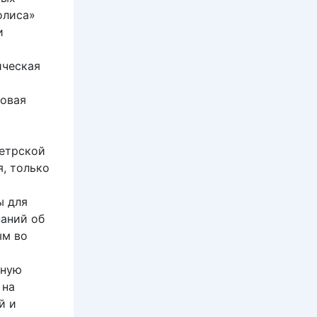
олиса»
и
ическая
мовая
етрской
, только
ы для
наний об
ым во
чную
 на
й и