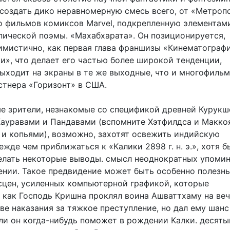
 создать дико неравномерную смесь всего, от «Метроп
о фильмов комиксов Marvel, подкрепленную элементам
пической поэмы. «Махабхарата». Он позиционируется,
имистично, как первая глава франшизы «Кинематограф
и», что делает его частью более широкой тенденции,
выходит на экраны в те же выходные, что и многофиль
стнера «Горизонт» в США.
 зрители, незнакомые со спецификой древней Курукш
ауравами и Пандавами (вспомните Хэтфилдса и Маккоя
 и копьями), возможно, захотят освежить индийскую
жде чем приближаться к «Калики 2898 г. н. э.», хотя б
делать некоторые выводы. смысл неоднократных упоми
ении. Такое предвидение может быть особенно полезн
сцен, усиленных компьютерной графикой, которые
 как Господь Кришна проклял воина Ашваттхаму на ве
ве наказания за тяжкое преступление, но дал ему шанс
сли он когда-нибудь поможет в рождении Калки. десяты