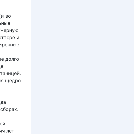
(и во
ьные
«Черную
оттере и
ширенные
и
ые долго
де
таницей.
ия щедро
и
два
сборах.
ей
яч лет