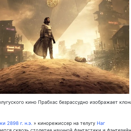
елугуского кино Прабхас безрассудно изображает клон
ки 2898 г. н.э.
» кинорежиссер на телугу
Наг
ется сквозь столетие научной фантастики и фэнтезий