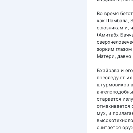
Во время бегст
как Шамбала, 
союзникам и, 
(Амитабх Бачч
сверхчеловечес
зорким глазом
Матери, давно 
Бхайрава и ег
преследуют их
штурмовиков в
ангелоподобны
старается изл
отмахивается 
мух, и прилага
высокотехнолог
считается ору