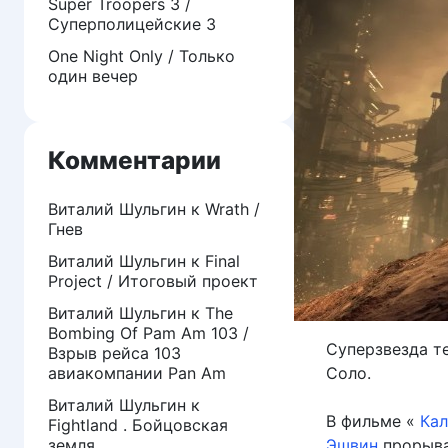
Super Troopers 3 /
Суперполицейские 3
One Night Only / Только
один вечер
Комментарии
Виталий Шульгин
к
Wrath /
Гнев
Виталий Шульгин
к
Final
Project / Итоговый проект
Виталий Шульгин
к
The
Bombing Of Pam Am 103 /
Суперзвезда т
Взрыв рейса 103
авиакомпании Pan Am
Соло.
Виталий Шульгин
к
В фильме «
Кал
Fightland . Бойцовская
земля
Эшвин
прорыва