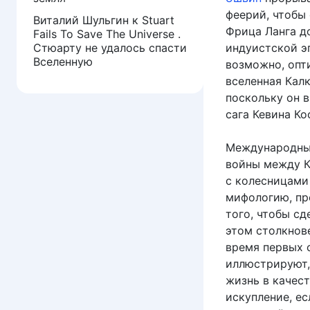
феерий, чтобы
Виталий Шульгин
к
Stuart
Фрица Ланга д
Fails To Save The Universe .
Стюарту не удалось спасти
индуистской э
Вселенную
возможно, опт
вселенная Калк
поскольку он 
сага Кевина Ко
Международные
войны между К
с колесницами
мифологию, пре
того, чтобы с
этом столкнов
время первых 
иллюстрируют,
жизнь в качест
искупление, е