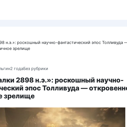
98 н.э.»: роскошный научно-фантастический эпос Толливуда 
ричное зрелище
льгин
2 года
Без рубрики
лки 2898 н.э.»: роскошный научно-
ческий эпос Толливуда — откровенн
е зрелище