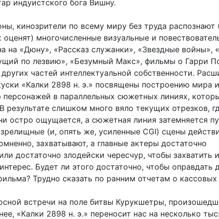
тар индуистского бога Вишну.
ны, кинозрители по всему миру без труда распознают 
х оценят) многочисленные визуальные и повествовател
а на «Дюну», «Рассказ служанки», «Звездные войны», 
гущий по лезвию», «Безумный Макс», фильмы о Гарри П
других частей интеллектуальной собственности. Рас
куски «Калки 2898 н. э.» посвящены построению мира 
 персонажей в параллельных сюжетных линиях, котор
В результате слишком много вяло текущих отрезков, г
ни остро ощущается, а сюжетная линия затемняется пу
 зрелищные (и, опять же, усиленные CGI) сцены действ
омненно, захватывают, а главные актеры достаточно
или достаточно злодейски чересчур, чтобы захватить 
нтерес. Будет ли этого достаточно, чтобы оправдать 
ильма? Трудно сказать по ранним отчетам о кассовых 
осной встречи на поле битвы Курукшетры, произошедш
ее, «Калки 2898 н. э.» переносит нас на несколько тыс