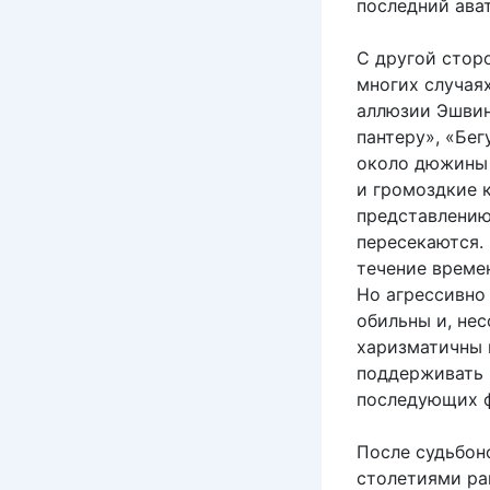
последний ава
С другой сторо
многих случая
аллюзии Эшвин
пантеру», «Бе
около дюжины 
и громоздкие 
представлению
пересекаются. 
течение време
Но агрессивно
обильны и, нес
харизматичны 
поддерживать и
последующих ф
После судьбон
столетиями ран