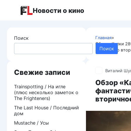
Перейти
Новости о кино
к
контенту
Поиск
Главная
»
Обзор «Калки 28
Поиск
откровенно вто
Свежие записи
Виталий Шу
Обзор «Ка
Trainspotting / На игле
фантасти
(плюс несколько заметок о
вторично
The Frighteners)
The Last House / Последний
дом
Mustache / Усы