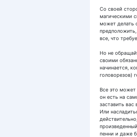
Со своей стор
магическими си
может делать 
предположить,
все, что требу
Но не обращай
своими обязан
начинается, к
головорезов) 
Все это может 
он есть на сам
заставить вас 
Или насладитьс
действительно
произведенный 
пенни и даже б