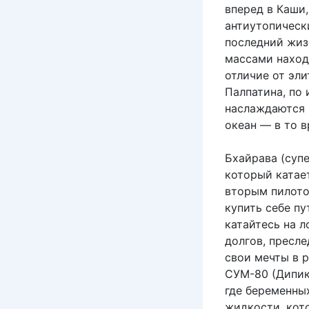
вперед в Каши
антиутопическ
последний жиз
массами находи
отличие от эл
Палпатина, по
наслаждаются 
океан — в то в
Бхайрава (суп
который катае
вторым пилото
купить себе пу
катайтесь на 
долгов, пресл
свои мечты в р
СУМ-80 (Дипик
где беременны
жидкости, кот