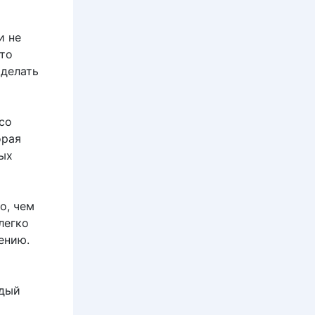
и не
сто
 делать
со
орая
ных
о, чем
легко
ению.
ждый