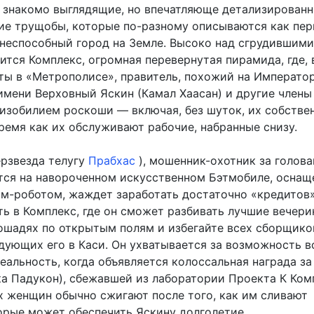
, знакомо выглядящие, но впечатляюще детализирован
ие трущобы, которые по-разному описываются как пер
неспособный город на Земле. Высоко над сгрудившими
тся Комплекс, огромная перевернутая пирамида, где, 
иты в «Метрополисе», правитель, похожий на Императо
 имени Верховный Яскин (Камал Хаасан) и другие члены
изобилием роскоши — включая, без шуток, их собстве
ремя как их обслуживают рабочие, набранные снизу.
ерзвезда телугу
Прабхас
), мошенник-охотник за голова
тся на навороченном искусственном Бэтмобиле, осна
м-роботом, жаждет заработать достаточно «кредитов»
ть в Комплекс, где он сможет разбивать лучшие вечерин
лошадях по открытым полям и избегайте всех сборщико
едующих его в Каси. Он ухватывается за возможность в
еальность, когда объявляется колоссальная награда з
а Падукон), сбежавшей из лаборатории Проекта К Ком
х женщин обычно сжигают после того, как им сливают
орые может обеспечить Яскину долголетие.