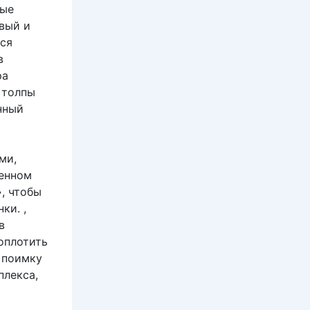
ные
вый и
ся
в
ра
 толпы
нный
ми,
щенном
, чтобы
ки. ,
в
оплотить
а поимку
плекса,