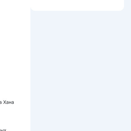
а Хана
ных