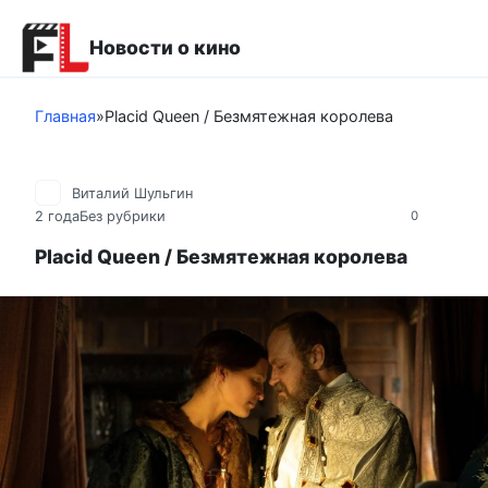
Перейти
к
Новости о кино
контенту
Главная
»
Placid Queen / Безмятежная королева
Виталий Шульгин
2 года
Без рубрики
0
Placid Queen / Безмятежная королева