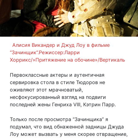
Алисия Викандер и Джуд Лоу в фильме
“Зачинщик”.Режиссер:Ларри
Хоррикс/»Притяжение на обочине»/Вертикаль
Первоклассные актеры и аутентичная
сервировка стола в стиле Тюдоров не
оживляют этот мрачноватый,
несфокусированный взгляд на подвиги
последней жены Генриха VIII, Кэтрин Парр.
Только после просмотра “Зачинщика” я
подумал, что вид обнаженной задницы Джуда
Лоу может вызвать у меня скорее отвращение,