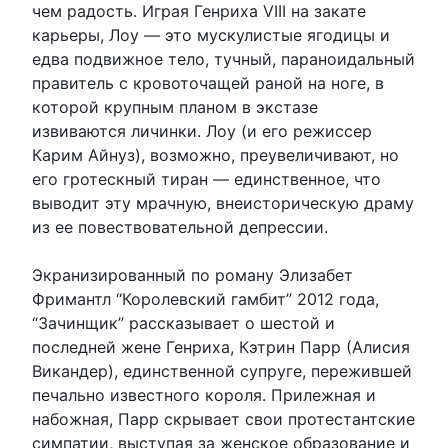
чем радость. Играя Генриха VIII на закате
карьеры, Лоу — это мускулистые ягодицы и
едва подвижное тело, тучный, параноидальный
правитель с кровоточащей раной на ноге, в
которой крупным планом в экстазе
извиваются личинки. Лоу (и его режиссер
Карим Айнуз), возможно, преувеличивают, но
его гротескный тиран — единственное, что
выводит эту мрачную, внеисторическую драму
из ее повествовательной депрессии.
Экранизированный по роману Элизабет
Фримантл “Королевский гамбит” 2012 года,
“Зачинщик” рассказывает о шестой и
последней жене Генриха, Кэтрин Парр (Алисия
Викандер), единственной супруге, пережившей
печально известного короля. Прилежная и
набожная, Парр скрывает свои протестантские
симпатии, выступая за женское образование и