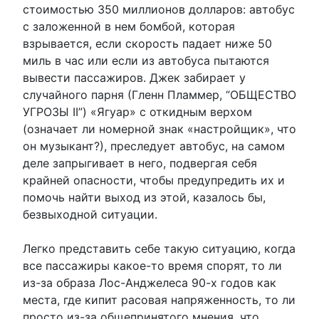
стоимостью 350 миллионов долларов: автобус
с заложенной в нем бомбой, которая
взрывается, если скорость падает ниже 50
миль в час или если из автобуса пытаются
вывести пассажиров. Джек забирает у
случайного парня (Гленн Пламмер, “ОБЩЕСТВО
УГРОЗЫ II”) «Ягуар» с откидным верхом
(означает ли номерной знак «настройщик», что
он музыкант?), преследует автобус, на самом
деле запрыгивает в него, подвергая себя
крайней опасности, чтобы предупредить их и
помочь найти выход из этой, казалось бы,
безвыходной ситуации.
Легко представить себе такую ситуацию, когда
все пассажиры какое-то время спорят, то ли
из-за образа Лос-Анджелеса 90-х годов как
места, где кипит расовая напряженность, то ли
просто из-за общепринятого мнения, что