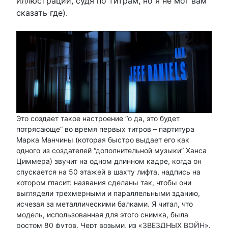
иллюстрации, судя по титрам, но я не мог вам
сказать где).
Это создает такое настроение “о да, это будет
потрясающе” во время первых титров – партитура
Марка Манчины (которая быстро выдает его как
одного из создателей “дополнительной музыки” Ханса
Циммера) звучит на одном длинном кадре, когда он
спускается на 50 этажей в шахту лифта, надпись на
котором гласит: названия сделаны так, чтобы они
выглядели трехмерными и параллельными зданию,
исчезая за металлическими балками. Я читал, что
модель, использованная для этого снимка, была
ростом 80 футов. Черт возьми, из «ЗВЕЗДНЫХ ВОЙН».