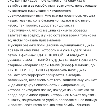
скользят по кадру, по-видимому, на снимках с
автобусами и автомобилями, возможно, ненастоящие,
но выглядят настоящими и невероятно
срежиссированными. Мне всегда нравилось, что два
наших главных копа буквально падают в фильме с
небес, так торопясь добраться до места
преступления, что их машина каким-то образом
взлетает на воздух, и у нас остается время только на
то, чтобы показать приземление.
Жующий резинку полицейский-индивидуалист Джек
Трэвен (Киану Ривз, которого мы уже видели этим
летом в фильмах «ДАЖЕ КОВБОЙШИ впадают В
уныние» и «МАЛЕНЬКИЙ БУДДА») вызвался сам и его
старший напарник Гарри Темпл (Джефф Дэниелс, до
«ТУПОГО И ЕЩЕ ТУПЕЕ») проверить лифт. Джек
решает, что террорист собирается высадить
заложников, независимо от того, заплатят ему или нет,
и, демонстрируя способность к импровизации,
которая пригодится позже, находит на крыше что-то
вроде подъемного крана, который он может опустить
в шахту, зацепиться за удобно расположенное кольцо
и поднять лифт когда взрываются бомбы. Конечно,