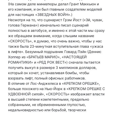
(На самом деле миниатюры делал Грант Маккьюн и
его компания, и он был главным создателем моделей
для настоящих «ЗВЕЗДНЫХ ВОЙН».)
Несмотря на то, что сценарист Грэм Йост («Эй, чувак,
голова Германа») изначально писал сценарий
полностью в автобусе, и именно к этой части мы сразу
же обращаем внимание, когда слышим название
«СКОРОСТЬ», я думаю, что очень важно, чтобы у нас
также была 23-минутная вступительная глава «ужаса
в лифте». Безумный подрывник Говард Пэйн (Деннис
Хоппер из «БРАТЬЕВ МАРИО», «НАСТОЯЩЕЙ
РОМАНТИКИ» и «РЕД РОК ВЕСТ») сначала пытается
получить выкуп в размере 3 миллионов долларов,
который он хочет, устанавливая бомбы, чтобы
взорвать лифт, полный офисных работников.
В отличие от Лос-Анджелеса в «КРЕПКОМ ОРЕШКЕ»,
больше похожего на Нью-Йорк в «КРЕПКОМ ОРЕШКЕ С
УДВОЕННОЙ силой», «СКОРОСТЬ» изображает власти
в высшей степени компетентными, предельно
собранными, не обремененными глупостью,
недальновидностью или борьбой, творчески