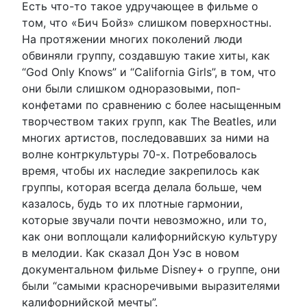
Есть что-то такое удручающее в фильме о
том, что «Бич Бойз» слишком поверхностны.
На протяжении многих поколений люди
обвиняли группу, создавшую такие хиты, как
“God Only Knows” и “California Girls”, в том, что
они были слишком одноразовыми, поп-
конфетами по сравнению с более насыщенным
творчеством таких групп, как The Beatles, или
многих артистов, последовавших за ними на
волне контркультуры 70-х. Потребовалось
время, чтобы их наследие закрепилось как
группы, которая всегда делала больше, чем
казалось, будь то их плотные гармонии,
которые звучали почти невозможно, или то,
как они воплощали калифорнийскую культуру
в мелодии. Как сказал Дон Уэс в новом
документальном фильме Disney+ о группе, они
были “самыми красноречивыми выразителями
калифорнийской мечты”.