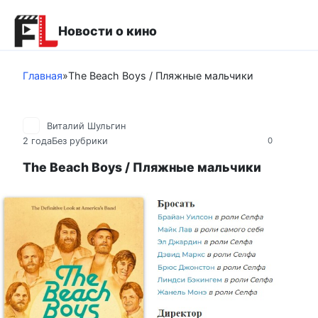
Перейти
к
Новости о кино
контенту
Главная
»
The Beach Boys / Пляжные мальчики
Виталий Шульгин
2 года
Без рубрики
0
The Beach Boys / Пляжные мальчики