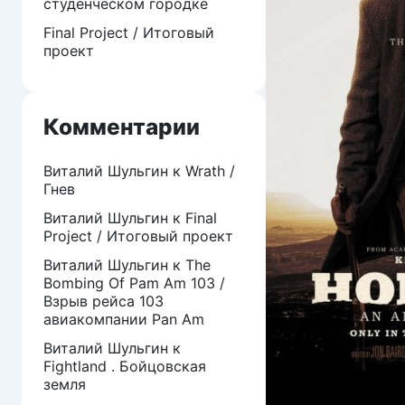
студенческом городке
Final Project / Итоговый
проект
Комментарии
Виталий Шульгин
к
Wrath /
Гнев
Виталий Шульгин
к
Final
Project / Итоговый проект
Виталий Шульгин
к
The
Bombing Of Pam Am 103 /
Взрыв рейса 103
авиакомпании Pan Am
Виталий Шульгин
к
Fightland . Бойцовская
земля