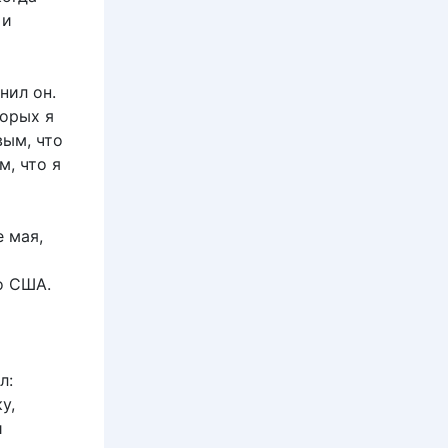
 и
нил он.
торых я
вым, что
, что я
 мая,
о США.
л:
у,
и