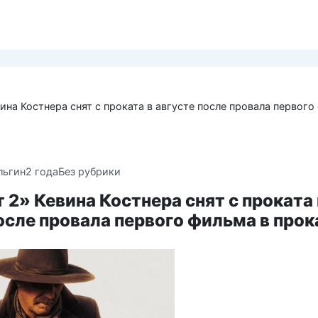
ина Костнера снят с проката в августе после провала первого
льгин
2 года
Без рубрики
 2» Кевина Костнера снят с проката 
осле провала первого фильма в прок