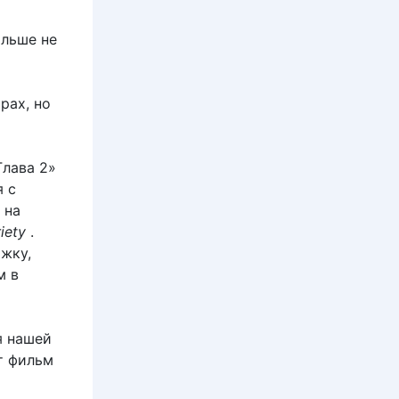
ольше не
рах, но
Глава 2»
я с
 на
iety
.
жку,
м в
я нашей
т фильм