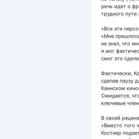
речь идет о ф
трудного пути
«Все эти перс
«Мне пришлось
не знал, что м
я мог фактиче
смог это сдела
Фактически, К
сделав паузу 
Каннском кино
Ожидается, что
ключевые член
В своей рецен
«Вместо того 
Костнер подае