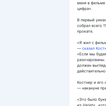
меня в фильме
цифра».
В первый уике
собрал всего 
прокате.
«Я жил с фильм
—
сказал Кост
«Если мы будем
разочарованы. 
должен выгляде
действительно
Костнер и его 
— накануне пр
«Это было бук
из
Variety
, кот