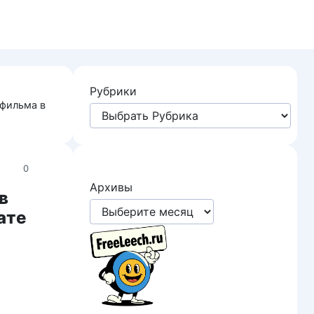
Рубрики
 фильма в
0
Архивы
в
ате