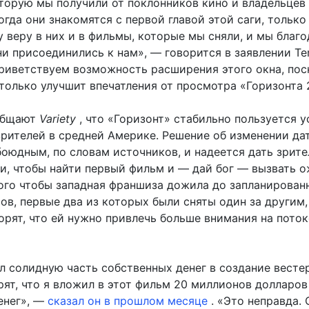
торую мы получили от поклонников кино и владельцев
огда они знакомятся с первой главой этой саги, только
 веру в них и в фильмы, которые мы сняли, и мы благ
они присоединились к нам», — говорится в заявлении Ter
 приветствуем возможность расширения этого окна, пос
 только улучшит впечатления от просмотра «Горизонта 
общают
Variety
, что «Горизонт» стабильно пользуется у
рителей в средней Америке. Решение об изменении да
боюдным, по словам источников, и надеется дать зрит
и, чтобы найти первый фильм и — дай бог — вызвать 
того чтобы западная франшиза дожила до запланирован
ов, первые два из которых были сняты один за другим,
орят, что ей нужно привлечь больше внимания на пото
л солидную часть собственных денег в создание вестер
рят, что я вложил в этот фильм 20 миллионов долларов
енег», —
сказал он в прошлом месяце
. «Это неправда. 