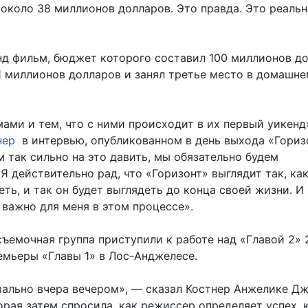
 около 38 миллионов долларов. Это правда. Это реальн
нд фильм, бюджет которого составил 100 миллионов до
11 миллионов долларов и занял третье место в домашн
ами и тем, что с ними происходит в их первый уикенд
нер
в интервью, опубликованном в день выхода «Гориз
 так сильно на это давить, мы обязательно будем
Я действительно рад, что «Горизонт» выглядит так, как
ть, и так он будет выглядеть до конца своей жизни. И
 важно для меня в этом процессе».
съемочная группа приступили к работе над «Главой 2»
емьеры «Главы 1» в Лос-Анджелесе.
вально вчера вечером», — сказал Костнер Анжелике Д
орая затем спросила, как режиссер определяет успех, 