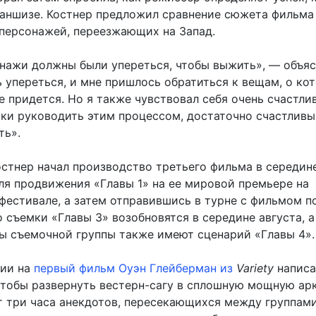
раншизе. Костнер предложил сравнение сюжета фильма
 персонажей, переезжающих на Запад.
онажи должны были упереться, чтобы выжить», — объяс
 упереться, и мне пришлось обратиться к вещам, о ко
не придется. Но я также чувствовал себя очень счастли
ски руководить этим процессом, достаточно счастливым
ть».
остнер начал производство третьего фильма в середине
для продвижения «Главы 1» на ее мировой премьере на
фестивале, а затем отправившись в турне с фильмом п
 съемки «Главы 3» возобновятся в середине августа, а
ы съемочной группы также имеют сценарий «Главы 4».
зии на
первый фильм Оуэн Глейберман из
Variety
написа
чтобы развернуть вестерн-сагу в сплошную мощную арк
т три часа анекдотов, пересекающихся между группам