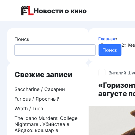
Перейти
Новости о кино
к
контенту
Поиск
Главная
»
«Горизонт 2» Кев
Поиск
прокате
Свежие записи
Виталий Шу
«Горизонт
Saccharine / Сахарин
августе п
Furious / Яростный
Wrath / Гнев
The Idaho Murders: College
Nightmare . Убийства в
Айдахо: кошмар в