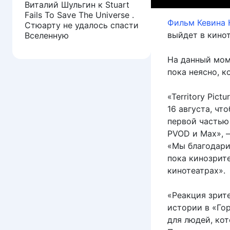
Виталий Шульгин
к
Stuart
Fails To Save The Universe .
Фильм Кевина 
Стюарту не удалось спасти
выйдет в кинот
Вселенную
На данный мом
пока неясно, к
«Territory Pic
16 августа, ч
первой частью
PVOD и Max», 
«Мы благодари
пока кинозрит
кинотеатрах».
«Реакция зрит
истории в «Го
для людей, кот