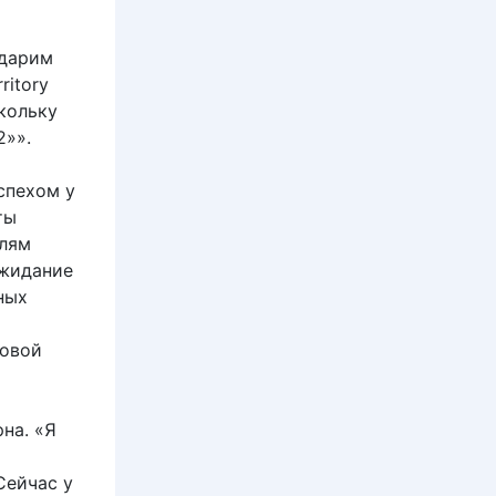
одарим
ritory
кольку
2»».
спехом у
ты
елям
ожидание
ных
ковой
на. «Я
Сейчас у