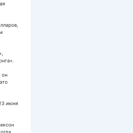
ая
лларов,
ем
»,
онта».
 он
 это
 23 июня
жексон
когда