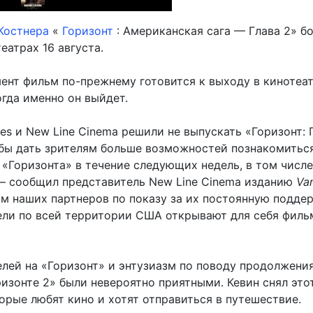
Костнера
«
Горизонт
: Американская сага — Глава 2» б
еатрах 16 августа.
ент фильм по-прежнему готовится к выходу в кинотеат
огда именно он выйдет.
tures и New Line Cinema решили не выпускать «Горизонт: 
тобы дать зрителям больше возможностей познакомитьс
 «Горизонта» в течение следующих недель, в том числе
— сообщил представитель New Line Cinema изданию
Var
м наших партнеров по показу за их постоянную поддер
ели по всей территории США открывают для себя филь
елей на «Горизонт» и энтузиазм по поводу продолжени
ризонте 2» были невероятно приятными. Кевин снял это
орые любят кино и хотят отправиться в путешествие.