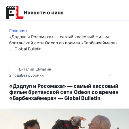
Перейти
к
Новости о кино
контенту
Главная
»
«Дэдпул и Росомаха» — самый кассовый фильм
британской сети Odeon со времен «Барбенхаймера»
— Global Bulletin
Виталий Шульгин
2 года
Без рубрики
0
«Дэдпул и Росомаха» — самый кассовый
фильм британской сети Odeon со времен
«Барбенхаймера» — Global Bulletin