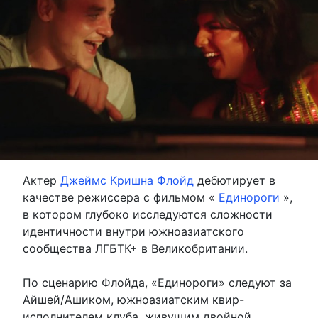
Актер
Джеймс Кришна Флойд
дебютирует в
качестве режиссера с фильмом «
Единороги
»,
в котором глубоко исследуются сложности
идентичности внутри южноазиатского
сообщества ЛГБТК+ в Великобритании.
По сценарию Флойда, «Единороги» следуют за
Айшей/Ашиком, южноазиатским квир-
исполнителем клуба, живущим двойной