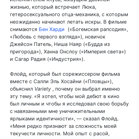
жизнью, который встречает Люка,
гетеросексуального отца-механика, с которым
неожиданно начинают летать искры. В фильме
снимаются
Бен Харди
(«Богемская рапсодия»,
«Любовь с первого взгляда»), новичок
Джейсон Патель, Ниша Наяр («Будда из
пригорода»), Ханна Онслоу («Империя света»)
и Сагар Радия («Индустрия»).
Флойд, который был сорежиссером фильма
вместе с Салли Эль Хосайни («Пловцы»),
объяснил
Variety
, почему он выбрал именно
эту тему. «Я хотел, чтобы мой дебют в кино
был личным и чтобы я исследовал свою борьбу
с навязанными мне уничижительными
ярлыками идентичности», — сказал Флойд.
«Меня редко признают за сложность моей
текучести личности. Мой опыт с расой,