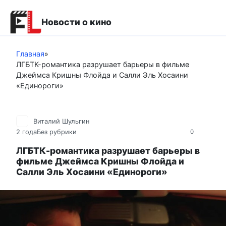
Перейти
к
Новости о кино
контенту
Главная
»
ЛГБТК-романтика разрушает барьеры в фильме
Джеймса Кришны Флойда и Салли Эль Хосаини
«Единороги»
Виталий Шульгин
2 года
Без рубрики
0
ЛГБТК-романтика разрушает барьеры в
фильме Джеймса Кришны Флойда и
Салли Эль Хосаини «Единороги»