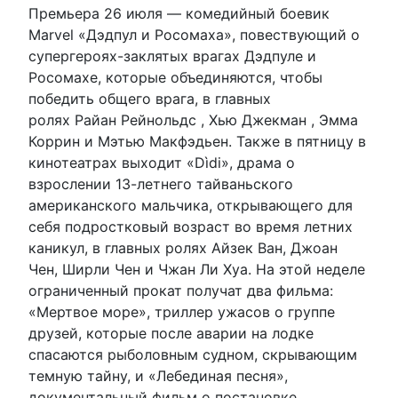
Премьера 26 июля — комедийный боевик
Marvel «Дэдпул и Росомаха», повествующий о
супергероях-заклятых врагах Дэдпуле и
Росомахе, которые объединяются, чтобы
победить общего врага, в главных
ролях Райан Рейнольдс , Хью Джекман , Эмма
Коррин и Мэтью Макфэдьен. Также в пятницу в
кинотеатрах выходит «Dìdi», драма о
взрослении 13-летнего тайваньского
американского мальчика, открывающего для
себя подростковый возраст во время летних
каникул, в главных ролях Айзек Ван, Джоан
Чен, Ширли Чен и Чжан Ли Хуа. На этой неделе
ограниченный прокат получат два фильма:
«Мертвое море», триллер ужасов о группе
друзей, которые после аварии на лодке
спасаются рыболовным судном, скрывающим
темную тайну, и «Лебединая песня»,
документальный фильм о постановке