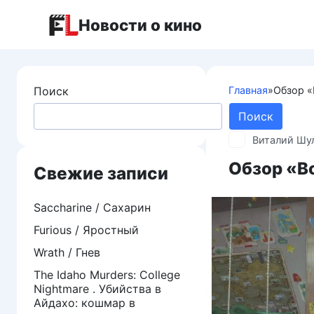
Перейти
Новости о кино
к
контенту
Поиск
Главная
»
Обзор «
Поиск
Виталий Шу
Обзор «В
Свежие записи
Saccharine / Сахарин
Furious / Яростный
Wrath / Гнев
The Idaho Murders: College
Nightmare . Убийства в
Айдахо: кошмар в