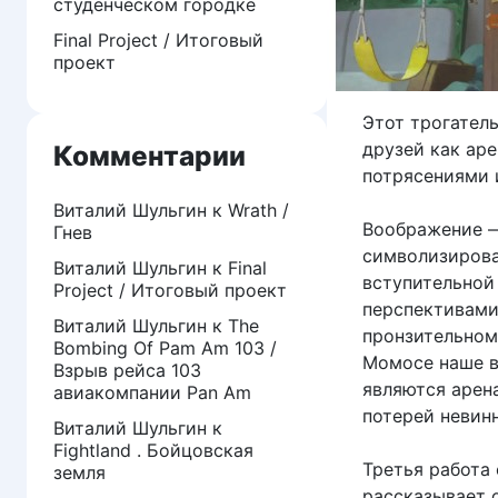
студенческом городке
Final Project / Итоговый
проект
Этот трогател
друзей как ар
Комментарии
потрясениями 
Виталий Шульгин
к
Wrath /
Воображение —
Гнев
символизирова
Виталий Шульгин
к
Final
вступительной
Project / Итоговый проект
перспективами
Виталий Шульгин
к
The
пронзительном
Bombing Of Pam Am 103 /
Момосе наше в
Взрыв рейса 103
являются арен
авиакомпании Pan Am
потерей невин
Виталий Шульгин
к
Fightland . Бойцовская
Третья работа 
земля
рассказывает 