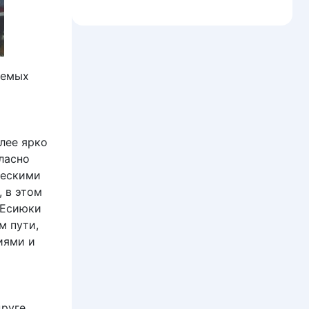
аемых
лее ярко
ласно
ческими
 в этом
 Есиюки
м пути,
иями и
друге