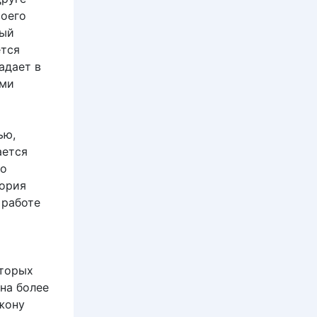
воего
тый
ется
адает в
ими
ью,
ается
но
тория
 работе
оторых
на более
жону