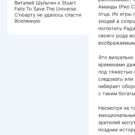
Виталий Шульгин
к
Stuart
Аманды (Рио С
Fails To Save The Universe .
отца. Их игры 
Стюарту не удалось спасти
Вселенную
злодей в сопр
поглотить Радж
своего рода в
воображаемыми
Это визуально
временами даж
под тяжестью 
следовать или 
набирает оборо
с таким богат
Несмотря на т
эмоциональным
зрителей могу
поздние истор