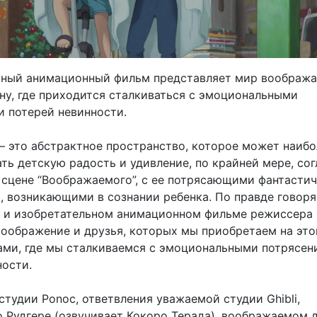
ьный анимационный фильм представляет мир воображ
ену, где приходится сталкиваться с эмоциональными
и потерей невинности.
 это абстрактное пространство, которое может наибо
ть детскую радость и удивление, по крайней мере, сог
 сцене “Воображаемого”, с ее потрясающими фантасти
, возникающими в сознании ребенка. По правде говоря,
 и изобретательном анимационном фильме режиссера
оображение и друзья, которых мы приобретаем на это
ами, где мы сталкиваемся с эмоциональными потрясен
ности.
студии Ponoc, ответвления уважаемой студии Ghibli,
о Рудгере (озвучивает Кокоро Терада), воображаемом 