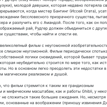
узуки), молодой девушки, которая недавно потеряла с
прерываются, когда мистер Бантинг (Иссей Огата), уса
овождении бессловесного призрачного существа, пыта
ера и разлучить его с Амандой. После того, как он поп
оображаемый рай, Рудгер должен объединиться с друг
 существами, чтобы найти и спасти ее.
 великолепный фильм с неугомонной изобретательност
е слишком неугомонной. Фильм периодически спотык
собственной логики сновидений, которой бывает труд
которая неубедительно строится по мере того, как ис
ты. Но в основном легко преодолеть эти недостатки в
ым магическим реализмом и душой.
о, что фильм стремится к таким же грандиозным
 и мифическим масштабам, как и работы Ghibli, у нек
т не сложиться такие большие ожидания. Но, несмотря 
ии, основанные на воображении (приношу извинения Д