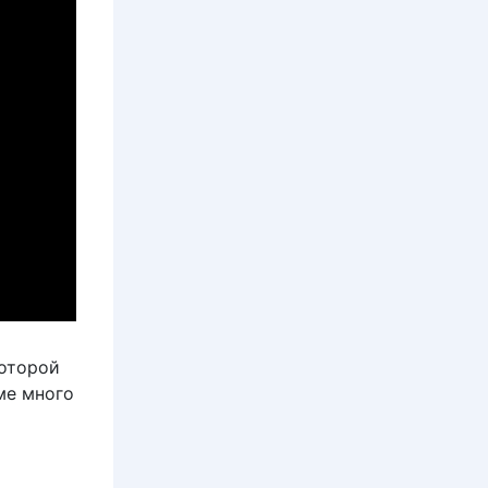
которой
ме много