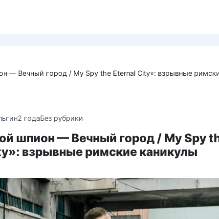
н — Вечный город / My Spy the Eternal City»: взрывные римск
льгин
2 года
Без рубрики
й шпион — Вечный город / My Spy t
ity»: взрывные римские каникулы