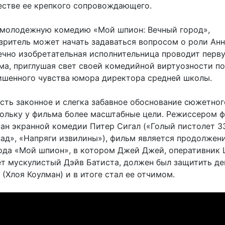
честве ее крепкого сопровождающего.
молодежную комедию «Мой шпион: Вечный город»,
зритель может начать задаваться вопросом о роли Ан
ечно изобретательная исполнительница проводит перв
ма, приглушая свет своей комедийной виртуозности п
ишенного чувства юмора директора средней школы.
есть законное и слегка забавное обоснование сюжетног
кольку у фильма более масштабные цели. Режиссером 
ран экранной комедии Питер Сигал («Голый пистолет 3
ад», «Напряги извилины»), фильм является продолжен
ода «Мой шпион», в котором Джей Джей, оперативник 
ет мускулистый Дэйв Батиста, должен был защитить д
(Хлоя Коулман) и в итоге стал ее отчимом.