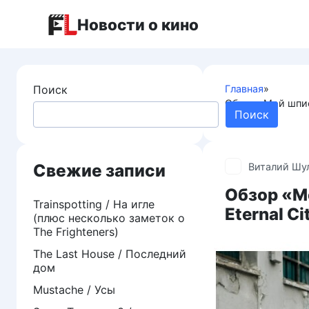
Перейти
Новости о кино
к
контенту
Поиск
Главная
»
Обзор «Мой шпио
Поиск
каникулы
Свежие записи
Виталий Шу
Обзор «Мо
Trainspotting / На игле
Eternal C
(плюс несколько заметок о
The Frighteners)
The Last House / Последний
дом
Mustache / Усы