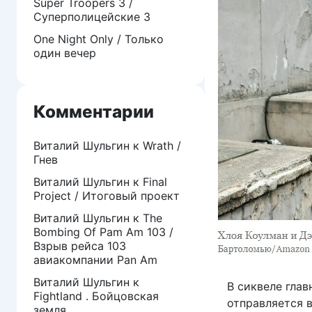
Super Troopers 3 /
Суперполицейские 3
One Night Only / Только
один вечер
Комментарии
Виталий Шульгин
к
Wrath /
Гнев
Виталий Шульгин
к
Final
Project / Итоговый проект
Виталий Шульгин
к
The
Bombing Of Pam Am 103 /
Взрыв рейса 103
авиакомпании Pan Am
Виталий Шульгин
к
В сиквеле глав
Fightland . Бойцовская
отправляется 
земля