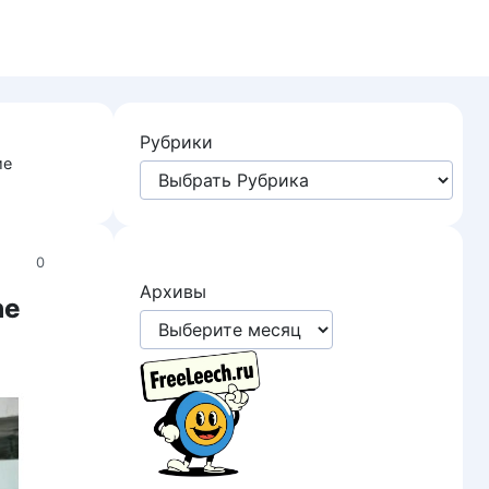
Рубрики
ие
0
Архивы
he