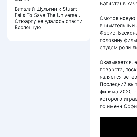
Батиста) в ка
Виталий Шульгин
к
Stuart
Fails To Save The Universe .
Смотря новую 
Стюарту не удалось спасти
внимательный 
Вселенную
Фэрис. Бескон
половину филь
спудом роли л
Оказывается, 
поворота, пос
является вете
Последний вып
фильма 2020 г
которого игра
по имени Софи 