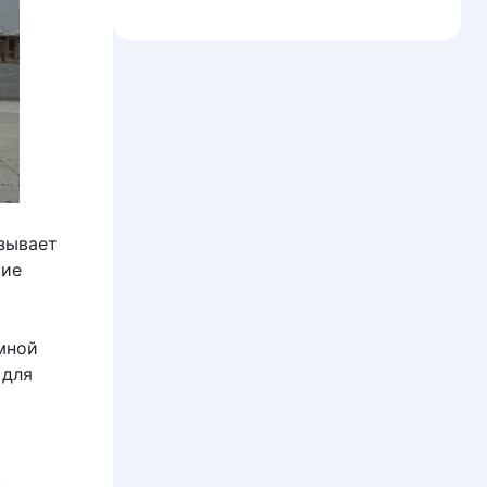
зывает
кие
мной
 для
в