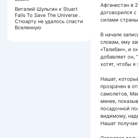
Афганистан в 
Виталий Шульгин
к
Stuart
договорился 
Fails To Save The Universe .
силами страны,
Стюарту не удалось спасти
Вселенную
В начале запис
словам, ему з
«Талибан», и о
добавляет он, 
хотят, чтобы я
Нашат, который
прозрачен в о
самолетов, Ман
менее, показы
посадочной пол
видимому, над
Нашат получает