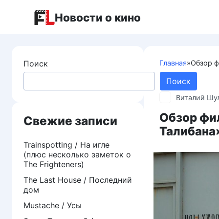
Перейти
Новости о кино
к
контенту
Поиск
Главная
»
Обзор ф
Поиск
Виталий Шу
Обзор фи
Свежие записи
Талибана»
Trainspotting / На игле
(плюс несколько заметок о
The Frighteners)
The Last House / Последний
дом
Mustache / Усы