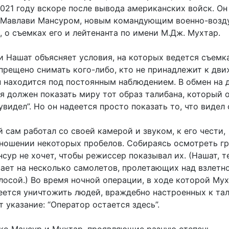
2021 году вскоре после вывода американских войск. Он
с Мавлави Мансуром, новым командующим военно-воз
 о съемках его и лейтенанта по имени М.Дж. Мухтар.
и Нашат объясняет условия, на которых ведется съемка
апрещено снимать кого-либо, кто не принадлежит к дв
н находится под постоянным наблюдением. В обмен на 
“я должен показать миру тот образ талибана, который 
 увидел”. Но он надеется просто показать то, что видел 
 сам работал со своей камерой и звуком, к его чести,
тношении некоторых пробелов. Собираясь осмотреть г
сур не хочет, чтобы режиссер показывал их. (Нашат, т
вает на несколько самолетов, пролетающих над взлетн
осой.) Во время ночной операции, в ходе которой Мух
еется уничтожить людей, враждебно настроенных к та
 указание: “Оператор остается здесь”.