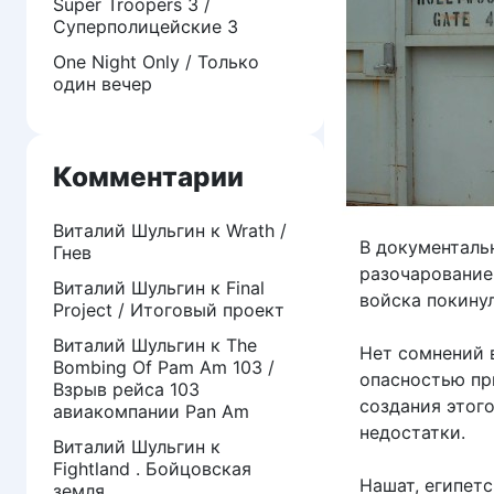
Super Troopers 3 /
Суперполицейские 3
One Night Only / Только
один вечер
Комментарии
Виталий Шульгин
к
Wrath /
В документаль
Гнев
разочарование,
Виталий Шульгин
к
Final
войска покину
Project / Итоговый проект
Виталий Шульгин
к
The
Нет сомнений 
Bombing Of Pam Am 103 /
опасностью при
Взрыв рейса 103
создания этог
авиакомпании Pan Am
недостатки.
Виталий Шульгин
к
Fightland . Бойцовская
Нашат, египет
земля