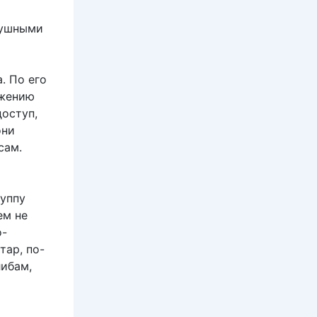
душными
. По его
ижению
доступ,
они
сам.
руппу
ем не
о-
тар, по-
либам,