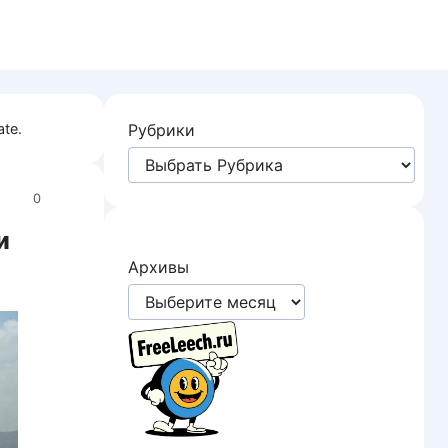
te.
Рубрики
0
и
Архивы