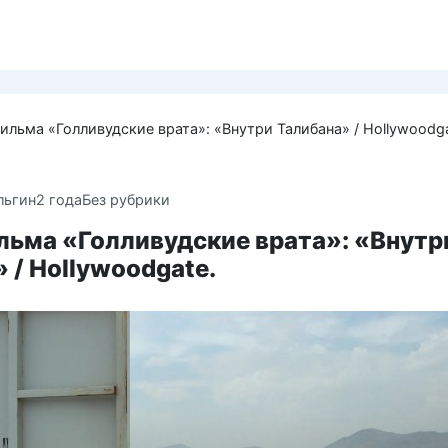
ильма «Голливудские врата»: «Внутри Талибана» / Hollywoodga
льгин
2 года
Без рубрики
льма «Голливудские врата»: «Внутр
 / Hollywoodgate.