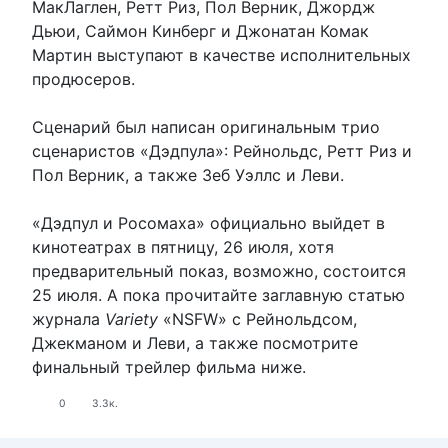
МакЛаглен, Ретт Риз, Пол Верник, Джордж
Дьюи, Саймон Кинберг и Джонатан Комак
Мартин выступают в качестве исполнительных
продюсеров.
Сценарий был написан оригинальным трио
сценаристов «Дэдпула»: Рейнольдс, Ретт Риз и
Пол Верник, а также Зеб Уэллс и Леви.
«Дэдпул и Росомаха» официально выйдет в
кинотеатрах в пятницу, 26 июля, хотя
предварительный показ, возможно, состоится
25 июля. А пока прочитайте заглавную статью
журнала
Variety
«NSFW» с Рейнольдсом,
Джекманом и Леви, а также посмотрите
финальный трейлер фильма ниже.
0
3.3к.