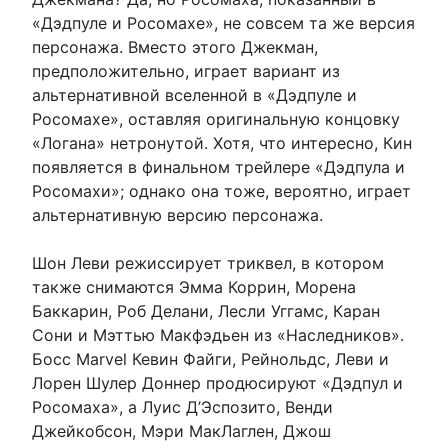
«Дэдпуле и Росомахе», не совсем та же версия
персонажа. Вместо этого Джекман,
предположительно, играет вариант из
альтернативной вселенной в «Дэдпуле и
Росомахе», оставляя оригинальную концовку
«Логана» нетронутой. Хотя, что интересно, Кин
появляется в финальном трейлере «Дэдпула и
Росомахи»; однако она тоже, вероятно, играет
альтернативную версию персонажа.
Шон Леви режиссирует триквел, в котором
также снимаются Эмма Коррин, Морена
Баккарин, Роб Делани, Лесли Уггамс, Каран
Сони и Мэттью Макфэдьен из «Наследников».
Босс Marvel Кевин Файги, Рейнольдс, Леви и
Лорен Шулер Доннер продюсируют «Дэдпул и
Росомаха», а Луис Д’Эспозито, Венди
Джейкобсон, Мэри МакЛаглен, Джош