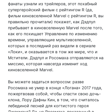
фанаты узнали из трейлеров, этот похабный
супергеройский фильм с рейтингом R (да,
фильм киновселенной Marvel с рейтингом R, вы
правильно прочитали) покажет, как Дэдпул
прибывает в киновселенную Marvel после того,
как его похищает Управление по изменению
времени, управляющие мультивселенной,
которых в последний раз видели в сериале
«Локи», и оказывается в том же мире, что и
Мстители. Дэдпул и Росомаха отправляются на
миссию, которая навсегда изменит ход
киновселенной Marvel.
Вы можете задаться вопросом: разве
Росомаха не умер в конце «Логана» 2017 года,
пожертвовав собой, чтобы спасти свою дочь-
клона, Лору Дафны Кин, в том, что считалось
лебединой песней для когтистого героя
Джекмана? Да, но Росомаха, показанный в