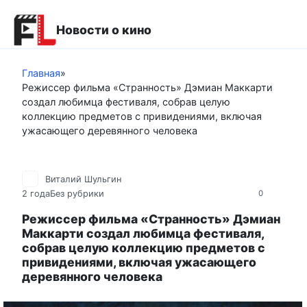
Перейти
к
Новости о кино
контенту
Главная
»
Режиссер фильма «Странность» Дэмиан Маккарти
создал любимца фестиваля, собрав целую
коллекцию предметов с привидениями, включая
ужасающего деревянного человека
Виталий Шульгин
2 года
Без рубрики
0
Режиссер фильма «Странность» Дэмиан
Маккарти создал любимца фестиваля,
собрав целую коллекцию предметов с
привидениями, включая ужасающего
деревянного человека