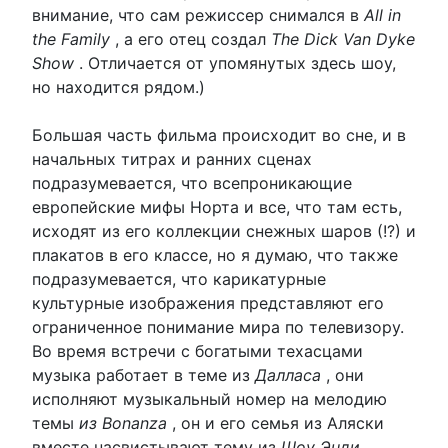
внимание, что сам режиссер снимался в
All in
the Family
, а его отец создал
The Dick Van Dyke
Show
. Отличается от упомянутых здесь шоу,
но находится рядом.)
Большая часть фильма происходит во сне, и в
начальных титрах и ранних сценах
подразумевается, что всепроникающие
европейские мифы Норта и все, что там есть,
исходят из его коллекции снежных шаров (!?) и
плакатов в его классе, но я думаю, что также
подразумевается, что карикатурные
культурные изображения представляют его
ограниченное понимание мира по телевизору.
Во время встречи с богатыми техасцами
музыка работает в теме из
Далласа
, они
исполняют музыкальный номер на мелодию
темы
из Bonanza
, он и его семья из Аляски
вместе насвистывают тему из
Шоу Энди