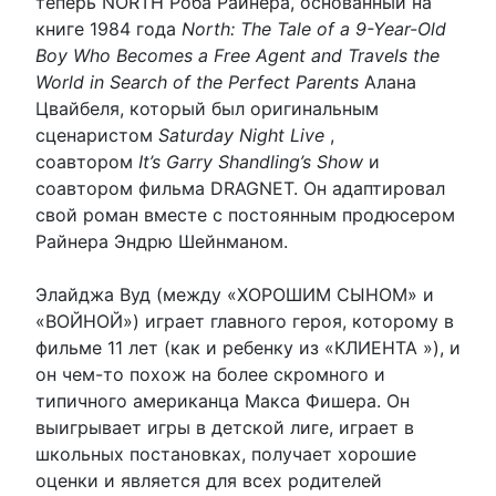
теперь NORTH Роба Райнера, основанный на
книге 1984 года
North: The Tale of a 9-Year-Old
Boy Who Becomes a Free Agent and Travels the
World in Search of the Perfect Parents
Алана
Цвайбеля, который был оригинальным
сценаристом
Saturday Night Live
,
соавтором
It’s Garry Shandling’s Show
и
соавтором фильма DRAGNET. Он адаптировал
свой роман вместе с постоянным продюсером
Райнера Эндрю Шейнманом.
Элайджа Вуд (между «ХОРОШИМ СЫНОМ» и
«ВОЙНОЙ») играет главного героя, которому в
фильме 11 лет (как и ребенку из «КЛИЕНТА »), и
он чем-то похож на более скромного и
типичного американца Макса Фишера. Он
выигрывает игры в детской лиге, играет в
школьных постановках, получает хорошие
оценки и является для всех родителей