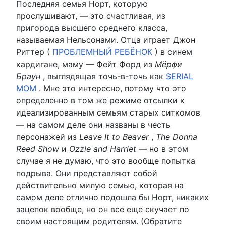
Последняя семья Норт, которую
прослушивают, — это счастливая, из
пригорода высшего среднего класса,
называемая Нельсонами. Отца играет Джон
Риттер (
ПРОБЛЕМНЫЙ РЕБЁНОК
) в синем
кардигане, маму — Фейт Форд из
Мёрфи
Браун
, выглядящая точь-в-точь как
SERIAL
MOM
. Мне это интересно, потому что это
определенно в том же режиме отсылки к
идеализированным семьям старых ситкомов
— на самом деле они названы в честь
персонажей из
Leave It to Beaver
,
The Donna
Reed Show
и
Ozzie and Harriet
— но в этом
случае я не думаю, что это вообще попытка
подрыва. Они представляют собой
действительно милую семью, которая на
самом деле отлично подошла бы Норт, никаких
зацепок вообще, но он все еще скучает по
своим настоящим родителям. (Обратите