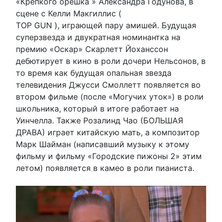
«Крепкого орешка » Александра Годунова, в
сцене с Келли Макгиллис (
TOP GUN ), играющей пару амишей. Будущая
суперзвезда и двукратная номинантка на
премию «Оскар» Скарлетт Йоханссон
дебютирует в кино в роли дочери Нельсонов, в
то время как будущая опальная звезда
телевидения Джусси Смоллетт появляется во
втором фильме (после «Могучих уток») в роли
школьника, который в итоге работает на
Уинчелла. Также Розалинд Чао (БОЛЬШАЯ
ДРАВА) играет китайскую мать, а композитор
Марк Шайман (написавший музыку к этому
фильму и фильму «Городские пижоны 2» этим
летом) появляется в камео в роли пианиста.