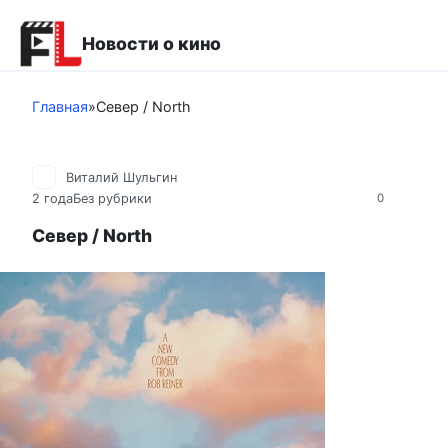
Перейти
к
Новости о кино
контенту
Главная
»
Север / North
Виталий Шульгин
2 года
Без рубрики
0
Север / North