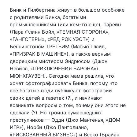
Бинк и Гилбертина живут в большом особняке
с родителями Бинка, богатыми
промышленниками (или кем-то еще), Ларейн
(Лара Флинн Бойл, «ТЕМНАЯ СТОРОНА»,
«ГАНГСТЕРЫ», «РЕД РОК УЭСТ») и
Беннингтоном ТРЕТЬИМ (Мэтью Глэйв,
«ПРИЗРАК В МАШИНЕ»), а также верным
дворецким мистером Эндрюсом (Джон
Невилл, «ПРИКЛЮЧЕНИЯ БАРОНА»).
МЮНХГАУЗЕН). Сегодня мама решила, что
хочет сфотографировать Бинка, потому что
все богатые люди публикуют фотографии
своих детей в газетах (?), и начинают
возникать вопросы о том, почему они этого не
сделали (?). Но троица сумасшедших
преступников — Эдди (Джо Мантенья, «ДОМ
ИГР»), Норби (Джо Пантолиано,
«РИСКОВАННЫЙ БИЗНЕС») и Вееко (Брайан