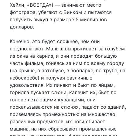
Хейли, «ВСЕГДА») — занимают место
фотографа, убегают с Бинком и пытаются
получить выкуп в размере 5 миллионов
долларов.
Конечно, это будет сложнее, чем они
предполагают. Малыш выпрыгивает за голубем
из окна на карниз, и они проводят большую
часть фильма, гоняясь за ним по всему городу
(на крыше, в автобусе, в зоопарке, по трубе, на
небоскребе) и получая различные
удовольствия. Их пинают и бьют по яйцам,
горилла пускает слюни, калечит их, бьет по
голове летающими кувалдами, они
поскальзываются на слюнях, падают со зданий,
приземляясь промежностью на множество
различных предметов, их ноги сбивает
машина, на них сбрасывают промышленные
отходы, вы назови это. И все это время они