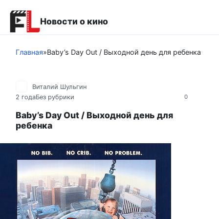
Перейти
к
Новости о кино
контенту
Главная
»
Baby’s Day Out / Выходной день для ребенка
Виталий Шульгин
2 года
Без рубрики
0
Baby’s Day Out / Выходной день для
ребенка