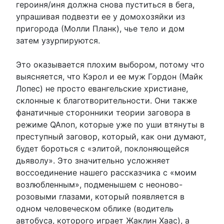
героиня/иня должна снова пуститься в бега,
упрашивая подвезти ее у домохозяйки из
пригорода (Молли Планк), чье тело и дом
затем узурпируются.
Это оказывается плохим выбором, потому что
выясняется, что Кэрол и ее муж Гордон (Майк
Лопес) не просто евангельские христиане,
склонные к благотворительности. Они также
фанатичные сторонники теории заговора в
режиме QAnon, которые уже по уши втянуты в
преступный заговор, который, как они думают,
будет бороться с «элитой, поклоняющейся
дьяволу». Это значительно усложняет
воссоединение нашего рассказчика с «моим
возлюбленным», подменышем с неоново-
розовыми глазами, который появляется в
одном человеческом облике (водитель
автобуса, которого играет Жаклин Хаас), а