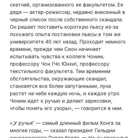
скетчей, организованного ее факультетом. Ее
дядя — актер-режиссер, недавно внесенный в
черный список после собственного скандала.
Он решает поставить короткую пьесу из-за
похожего опыта постановки пьесы в том же
университете 40 лет назад. Проходит немного
времени, прежде чем Сион начинает
испытывать чувства к коллеге Чоним,
профессору Чон (Чо Юнхи), профессору
текстильного факультета. Тем временем
обстоятельства, окружающие скандал,
становятся все более запутанными, луна
растет на небе каждую ночь, и каждое утро
Чоним идет к ручью и делает зарисовки,
чтобы понять его узоры», — говорится в нем.
«„У ручья“ — самый длинный фильм Хонга за
многие годы, — сказал президент Гильдии
киноискусства Питер Келли. — Но он втиснул в