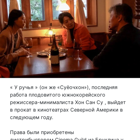
« У ручья » (он же «Суёочхон»), последняя
работа плодовитого южнокорейского
режиссера-минималиста Хон Сан Су , выйдет
в прокат в кинотеатрах Северной Америки в
следующем году.
Права были приобретены
дистрибьютором Cinema Guild из Бруклина у