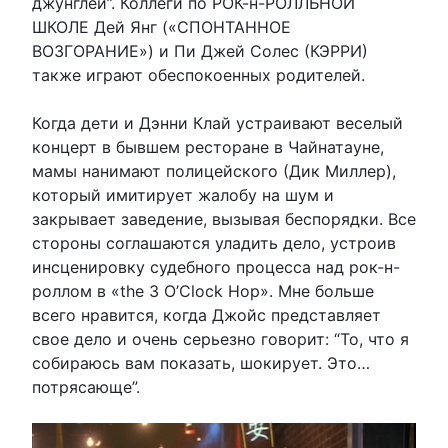
джунглей”. Коллеги по РОК-н-РОЛЛЬНОЙ
ШКОЛЕ Дей Янг («СПОНТАННОЕ
ВОЗГОРАНИЕ») и Пи Джей Солес (КЭРРИ)
также играют обеспокоенных родителей.
Когда дети и Дэнни Клай устраивают веселый
концерт в бывшем ресторане в Чайнатауне,
мамы нанимают полицейского (Дик Миллер),
который имитирует жалобу на шум и
закрывает заведение, вызывая беспорядки. Все
стороны соглашаются уладить дело, устроив
инсценировку судебного процесса над рок-н-
роллом в «the 3 O’Clock Hop». Мне больше
всего нравится, когда Джойс представляет
свое дело и очень серьезно говорит: “То, что я
собираюсь вам показать, шокирует. Это…
потрясающе”.