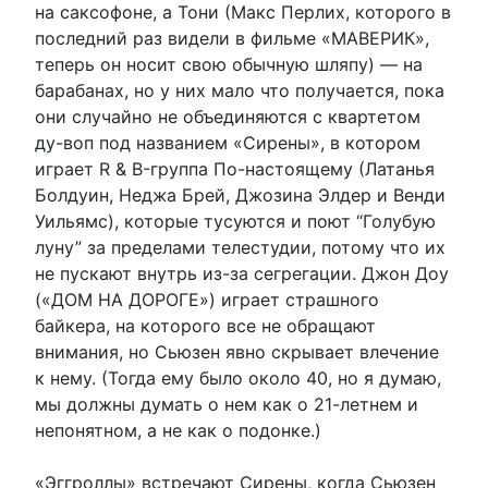
на саксофоне, а Тони (Макс Перлих, которого в
последний раз видели в фильме «МАВЕРИК»,
теперь он носит свою обычную шляпу) — на
барабанах, но у них мало что получается, пока
они случайно не объединяются с квартетом
ду-воп под названием «Сирены», в котором
играет R & B-группа По-настоящему (Латанья
Болдуин, Неджа Брей, Джозина Элдер и Венди
Уильямс), которые тусуются и поют “Голубую
луну” за пределами телестудии, потому что их
не пускают внутрь из-за сегрегации. Джон Доу
(«ДОМ НА ДОРОГЕ») играет страшного
байкера, на которого все не обращают
внимания, но Сьюзен явно скрывает влечение
к нему. (Тогда ему было около 40, но я думаю,
мы должны думать о нем как о 21-летнем и
непонятном, а не как о подонке.)
«Эггроллы» встречают Сирены, когда Сьюзен