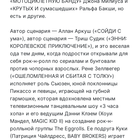
«МОТОЦИКЛЕТНУЮ БАНДУ» Джона Милиуса и
«КРУТЫХ И сумасшедших» Ральфа Бакши, но
есть и другие.
Автор сценария — Аллан Аркуш («СОЙДИ С
ума»), автор сценария — Триш Судик («ЭННИ:
КОРОЛЕВСКОЕ ПРИКЛЮЧЕНИЕ»), и это веселая
ода тем дням, когда подростки открывали для
себя рок-н-ролл по сериалам и бунтовали
против чопорных взрослых. Рене Зеллвегер
(«ОШЕЛОМЛЕННАЯ И СБИТАЯ С ТОЛКУ»)
исполняет роль Сьюзен, юной поклонницы
Пикассо и певицы, играющей на губной
гармошке, которая вдохновлена местным
телевизионным танцевальным шоу «3 часа
хопа» и его ведущим Дэнни Клэем (Хоуи
Мандел, MAGIC KID II) на создание рок-н-
ролльной группы The Eggrolls. Ее подруга Куки
(Патриция Чайлдресс, BABY BROKERS) играет