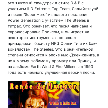
это тяжелый саундтрек в стиле R & B с
участием II D Extreme, Tag Team, Лалы Хэтэуэй
и песня “Super Hero” из нового поколения
Power Generation с участием The Steeles в
титрах. Это означает, что песня написана и
спродюсирована Принсом, и он играет на
некоторых инструментах, но вокал
принадлежит басисту NPG Сонни Ти и их бэк-
вокалистам The Steeles. Это в значительной
степени относится к эпохе нью-Джек-свинга, а
не к моему любимому аромату или Принсу, и
на альбоме Earth Wind & Fire Millennium 1993
года есть немного улучшенная версия песни.