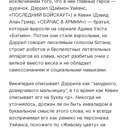
исключением того, что в ней главный герой —
дурачок. Дэррил (Дэймон Уайанс,
«ПОСЛЕДНИЙ БОЙСКАУТ») и Кевин (Дэвид
Алан Гриер, «СЕЙЧАС В АРМИИ») — братья,
которые выросли на сериале Адама Уэста
«Бэтмен». Потом они стали взрослыми, но
Дэррил говорит писклявым голосом ботана,
строит роботов и беспилотных летательных
аппаратов из хлама, носит разбитые очки с
вилкой вместо виска и не обладает
самосознанием и социальными навыками.
Википедия описывает Дэррила как “занудного,
доверчивого мальчишку”, в то время как Кевин
описывает его на букву «р». Никогда не
уточнялось, должен ли он быть инвалидом в
буквальном смысле этого слова, но я всегда
воспринимал его как ремикс на персонажа
Уэйанса, похожего по «Живому цвету» на