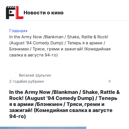
Перейти
к
Новости о кино
контенту
Главная
»
In the Army Now /Blankman / Shake, Rattle & Rock!
(August ’94 Comedy Dump) / Теперь я в армии /
Блэнкмен / Тряси, греми и зажигай! (Комедийная
свалка в августе 94-го)
Виталий Шульгин
2 года
Без рубрики
0
In the Army Now /Blankman / Shake, Rattle &
Rock! (August ’94 Comedy Dump) / Теперь
я в армии /Блэнкмен / Тряси, греми и
зажигай! (Комедийная свалка в августе
94-го)