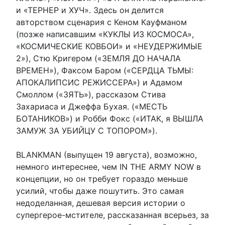
и «ТЕРНЕР и ХУЧ». Здесь он делится
авторством сценария с Кеном Кауфманом
(позже написавшим «КУКЛЫ ИЗ КОСМОСА»,
«КОСМИЧЕСКИЕ КОВБОИ» и «НЕУДЕРЖИМЫЕ
2»), Стю Кригером («ЗЕМЛЯ ДО НАЧАЛА
ВРЕМЕН»), Факсом Баром («СЕРДЦА ТЬМЫ:
АПОКАЛИПСИС РЕЖИССЕРА») и Адамом
Смоллом («ЗЯТЬ»), рассказом Стива
Захариаса и Джеффа Бухая. («МЕСТЬ
БОТАНИКОВ») и Робби Фокс («ИТАК, я ВЫШЛА
ЗАМУЖ ЗА УБИЙЦУ С ТОПОРОМ»).
BLANKMAN (выпущен 19 августа), возможно,
немного интереснее, чем IN THE ARMY NOW в
концепции, но он требует гораздо меньше
усилий, чтобы даже пошутить. Это самая
недоделанная, дешевая версия истории о
супергерое-мстителе, рассказанная всерьез, за