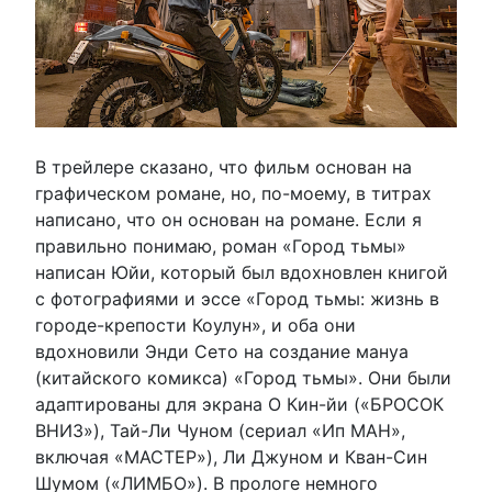
В трейлере сказано, что фильм основан на
графическом романе, но, по-моему, в титрах
написано, что он основан на романе. Если я
правильно понимаю, роман «Город тьмы»
написан Юйи, который был вдохновлен книгой
с фотографиями и эссе «Город тьмы: жизнь в
городе-крепости Коулун», и оба они
вдохновили Энди Сето на создание мануа
(китайского комикса) «Город тьмы». Они были
адаптированы для экрана О Кин-йи («БРОСОК
ВНИЗ»), Тай-Ли Чуном (сериал «Ип МАН»,
включая «МАСТЕР»), Ли Джуном и Кван-Син
Шумом («ЛИМБО»). В прологе немного