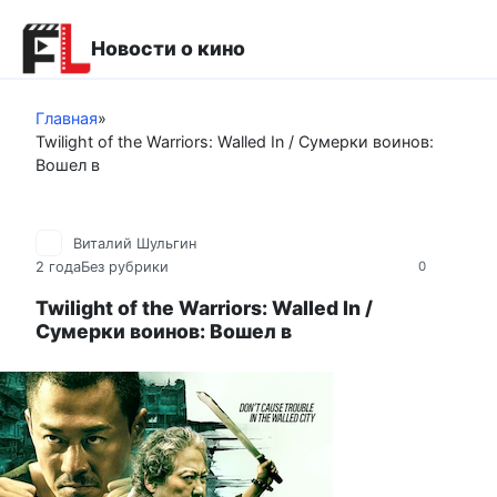
Перейти
к
Новости о кино
контенту
Главная
»
Twilight of the Warriors: Walled In / Сумерки воинов:
Вошел в
Виталий Шульгин
2 года
Без рубрики
0
Twilight of the Warriors: Walled In /
Сумерки воинов: Вошел в