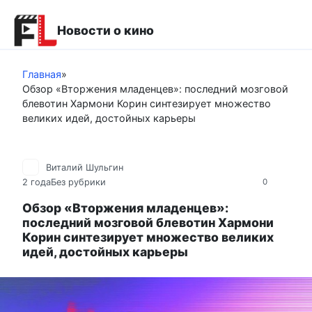
Перейти
к
Новости о кино
контенту
Главная
»
Обзор «Вторжения младенцев»: последний мозговой
блевотин Хармони Корин синтезирует множество
великих идей, достойных карьеры
Виталий Шульгин
2 года
Без рубрики
0
Обзор «Вторжения младенцев»:
последний мозговой блевотин Хармони
Корин синтезирует множество великих
идей, достойных карьеры