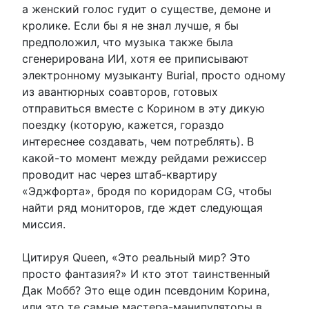
а женский голос гудит о существе, демоне и
кролике. Если бы я не знал лучше, я бы
предположил, что музыка также была
сгенерирована ИИ, хотя ее приписывают
электронному музыканту Burial, просто одному
из авантюрных соавторов, готовых
отправиться вместе с Корином в эту дикую
поездку (которую, кажется, гораздо
интереснее создавать, чем потреблять). В
какой-то момент между рейдами режиссер
проводит нас через штаб-квартиру
«Эджфорта», бродя по коридорам CG, чтобы
найти ряд мониторов, где ждет следующая
миссия.
Цитируя Queen, «Это реальный мир? Это
просто фантазия?» И кто этот таинственный
Дак Мобб? Это еще один псевдоним Корина,
или это те самые мастера-манипуляторы в