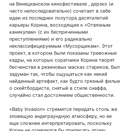
на Венецианском кинофестивале , дерзко (и
часто непоследовательно) сочетает в себе
идеи из последних полутора десятилетий
карьеры Корина, восходящие к «Отвязным
каникулам» (с их беспричинными
преступлениями) и его радикально
неклассифицируемым «Мусорщикам». Этот
проект, в котором были показаны тревожные
кадры, на которых соратники Корина творят
бесчинства в резиновых масках стариков, был
задуман так, чтобы ощущаться как некий
найденный артефакт, как будто грязный фильм
о скейтбордисте, снятый в стиле снаффа,
случайно стал достоянием общественности.
«Baby Invasion» стремится передать столь же
зловещую андеграундную атмосферу, но ее
еще сложнее интерпретировать, поскольку
Корин не осмелился бы приписать этому