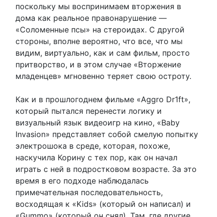
поскольку мы воспринимаем вторжения в
дома как реальное правонарушение —
«Соломенные псы» на стероидах. С другой
стороны, вполне вероятно, что все, что мы
видим, виртуально, как и сам фильм, просто
притворство, и в этом случае «Вторжение
младенцев» мгновенно теряет свою остроту.
Как и в прошлогоднем фильме «Aggro Dr1ft»,
который пытался перенести логику и
визуальный язык видеоигр на кино, «Baby
Invasion» представляет собой смелую попытку
электрошока в среде, которая, похоже,
наскучила Корину с тех пор, как он начал
играть с ней в подростковом возрасте. За это
время в его подходе наблюдалась
примечательная последовательность,
восходящая к «Kids» (который он написал) и
«Gummo» (который он снял). Там, где другие