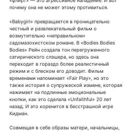
«флирт» — это агрессивное нападение. И вот
почему она не может этому противиться.
«Babygirl» превращается в проницательно
честный и развлекательный фильм о
возмутительно «неправильном»
садомазохистском романе. В «Bodies Bodies
Bodies» Рейн создала тон перегруженного
сатирического слэшера, но здесь она
переходит в гораздо более реалистичный
режим и с блеском его доводит. Фильм
временами напоминает «Fair Play», но это
также история о супружеской измене, которая
нажимает на подлинные эмоциональные
кнопки, как это сделала «Unfaithful» 20 лет
назад. И это коренится в бесстрашной игре
Кидман.
Совмещая в себе образы матери, начальницы,