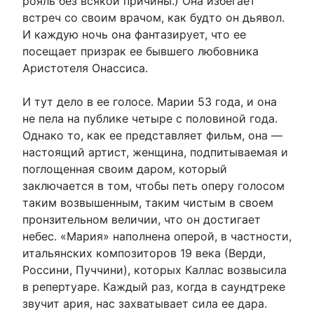
рояль без всякой причины.) Она избегает
встреч со своим врачом, как будто он дьявол.
И каждую ночь она фантазирует, что ее
посещает призрак ее бывшего любовника
Аристотеля Онассиса.
И тут дело в ее голосе. Марии 53 года, и она
не пела на публике четыре с половиной года.
Однако то, как ее представляет фильм, она —
настоящий артист, женщина, подпитываемая и
поглощенная своим даром, который
заключается в том, чтобы петь оперу голосом
таким возвышенным, таким чистым в своем
пронзительном величии, что он достигает
небес. «Мария» наполнена оперой, в частности,
итальянских композиторов 19 века (Верди,
Россини, Пуччини), которых Каллас возвысила
в репертуаре. Каждый раз, когда в саундтреке
звучит ария, нас захватывает сила ее дара.