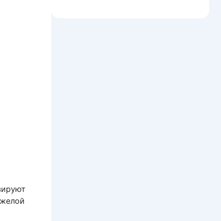
зируют
яжелой