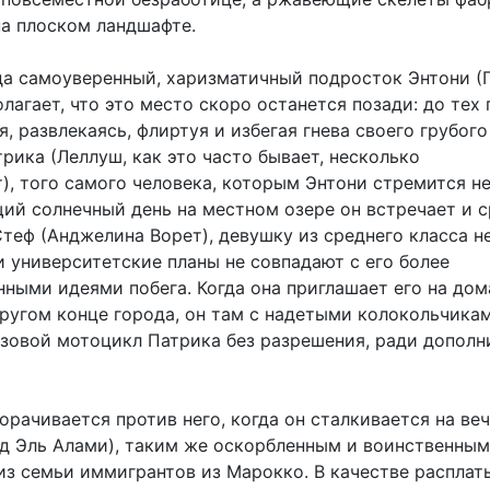
а плоском ландшафте.
да самоуверенный, харизматичный подросток Энтони (
лагает, что это место скоро останется позади: до тех 
, развлекаясь, флиртуя и избегая гнева своего грубого
рика (Леллуш, как это часто бывает, несколько
, того самого человека, которым Энтони стремится не
ий солнечный день на местном озере он встречает и с
Стеф (Анджелина Ворет), девушку из среднего класса н
и университетские планы не совпадают с его более
ными идеями побега. Когда она приглашает его на д
другом конце города, он там с надетыми колокольчика
зовой мотоцикл Патрика без разрешения, ради дополн
орачивается против него, когда он сталкивается на ве
д Эль Алами), таким же оскорбленным и воинственным
из семьи иммигрантов из Марокко. В качестве расплат