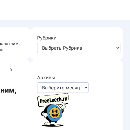
Рубрики
нолетним,
ме
0
Архивы
тним,