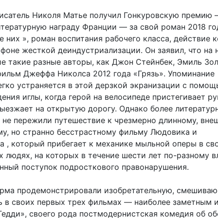
исатель Николя Матье получил Гонкуровскую премию
тературную награду Франции — за свой роман 2018 го
е них », роман воспитания рабочего класса, действие 
фоне жесткой деиндустриализации. Он заявил, что на 
ие такие разные авторы, как Джон Стейнбек, Эмиль Зо
фильм Джеффа Николса 2012 года «Грязь». Упоминание
егко устраняется в этой дерзкой экранизации с помо
ения иглы, когда герой на велосипеде пристегивает ру
выезжает на открытую дорогу. Однако более литератур
 не пережили путешествие к чрезмерно длинному, вне
у, но странно бесстрастному фильму Людовика и
а , который прибегает к механике мыльной оперы в сво
х людях, на которых в течение шести лет по-разному в
нный поступок подросткового правонарушения.
ерма продемонстрировали изобретательную, смешива
 в своих первых трех фильмах — наиболее заметным 
Тедди», своего рода постмодернистская комедия об о