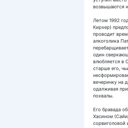
возвышаются н
Летом 1992 го
Кирхер) предпо
проводит время
алкоголика Пат
перебарщивает)
один сверкающ
влюбляется в 
старше его, чь
несформирован
вечеринку на 
одалживая при
похвалы.
Его бравада об
Хасином (Сайи
сорвиголовой 