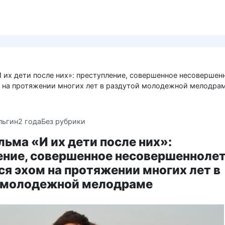
 их дети после них»: преступление, совершенное несовершен
 на протяжении многих лет в раздутой молодежной мелодра
льгин
2 года
Без рубрики
ьма «И их дети после них»:
ение, совершенное несовершенноле
я эхом на протяжении многих лет в
 молодежной мелодраме