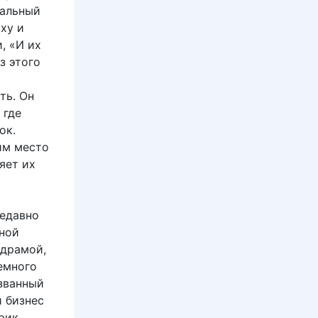
иальный
ху и
, «И их
з этого
)
ть. Он
 где
ок.
им место
яет их
недавно
дной
драмой,
емного
азванный
 бизнес
рик