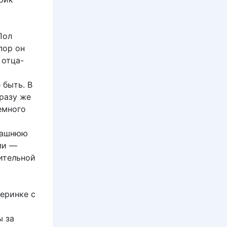
Пол
пор он
 отца-
 быть. В
разу же
емного
омашнюю
ми —
ительной
черинке с
ы за