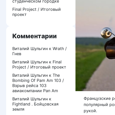
студенческом городке
Final Project / Итоговый
проект
Комментарии
Виталий Шульгин
к
Wrath /
Гнев
Виталий Шульгин
к
Final
Project / Итоговый проект
Виталий Шульгин
к
The
Bombing Of Pam Am 103 /
Взрыв рейса 103
авиакомпании Pan Am
Французские р
Виталий Шульгин
к
Fightland . Бойцовская
популярный ро
земля
рукой.