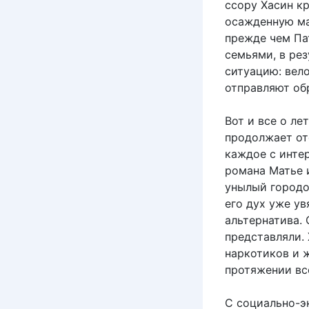
ссору Хасин к
осажденную ма
прежде чем Па
семьями, в рез
ситуацию: вел
отправляют обр
Вот и все о ле
продолжает от
каждое с интер
романа Матье 
унылый городо
его дух уже ув
альтернатива. 
представляли. 
наркотиков и 
протяжении вс
С социально-э