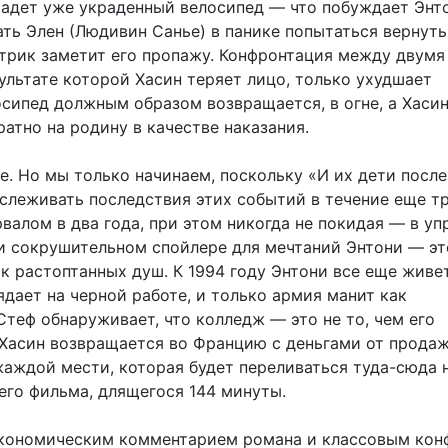
радет уже украденный велосипед — что побуждает Энто
ть Элен (Людивин Санье) в панике попытаться вернуть 
трик заметит его пропажу. Конфронтация между двумя
ультате которой Хасин теряет лицо, только ухудшает
осипед должным образом возвращается, в огне, а Хаси
атно на родину в качестве наказания.
те. Но мы только начинаем, поскольку «И их дети после
слеживать последствия этих событий в течение еще тр
валом в два года, при этом никогда не покидая — в у
и сокрушительном спойлере для мечтаний Энтони — эт
к растоптанных душ. К 1994 году Энтони все еще живе
ядает на черной работе, и только армия манит как
Стеф обнаруживает, что колледж — это не то, чем его
Хасин возвращается во Францию ​​с деньгами от прода
жаждой мести, которая будет переливаться туда-сюда 
его фильма, длящегося 144 минуты.
кономическим комментарием романа и классовым кон