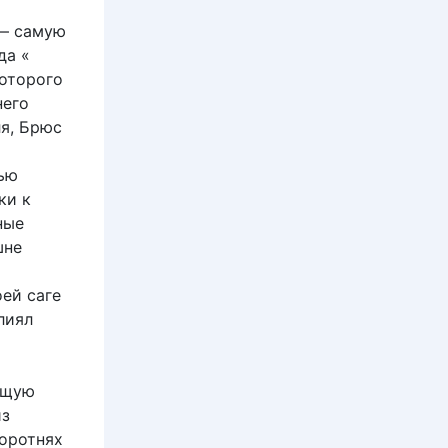
 — самую
да «
которого
него
ля, Брюс
щью
ки к
ные
шне
ей саге
лиял
ющую
из
боротнях