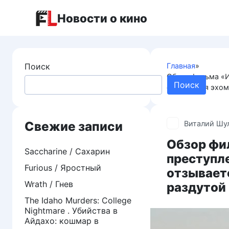
Перейти
Новости о кино
к
контенту
Поиск
Главная
»
Обзор фильма «И
Поиск
отзывается эхом
Свежие записи
Виталий Шу
Обзор фил
Saccharine / Сахарин
преступл
Furious / Яростный
отзываетс
Wrath / Гнев
раздутой
The Idaho Murders: College
Nightmare . Убийства в
Айдахо: кошмар в