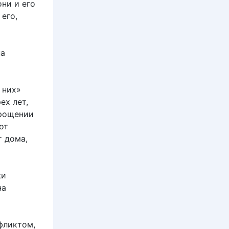
ни и его
его,
на
 них»
ех лет,
прощении
от
т дома,
жи
на
фликтом,