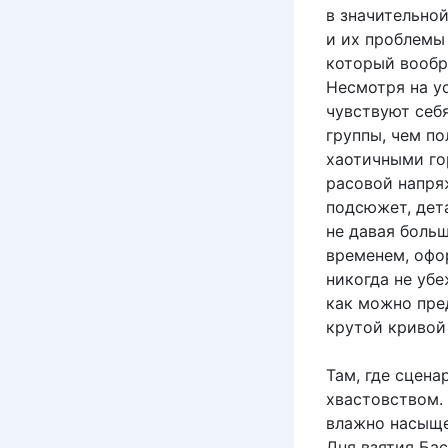
в значительно
и их проблемы
который вообр
Несмотря на ус
чувствуют себ
группы, чем п
хаотичными го
расовой напря
подсюжет, дет
не давая боль
временем, офо
никогда не убе
как можно пре
крутой кривой
Там, где сцен
хвастовством.
влажно насыщен
Дня взятия Ба