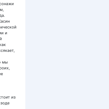
рсонажи
м,
да.
Хасин
фической
ми и
й
как
сякает,
о мы
роих,
ее
стоит из
оде ​​