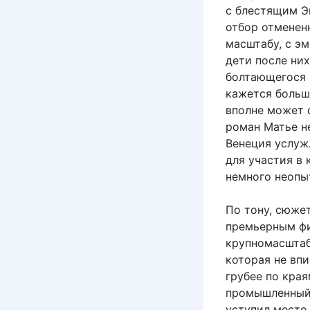
с блестящим Э
отбор отменен
масштабу, с э
дети после них
болтающегося 
кажется больш
вполне может с
роман Матье не
Венеция услуж
для участия в 
немного неопы
По тону, сюже
премьерным фи
крупномасштаб
которая не вп
грубее по края
промышленный 
уступил место