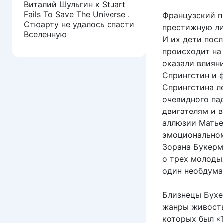
Виталий Шульгин
к
Stuart
Fails To Save The Universe .
Французский п
Стюарту не удалось спасти
престижную ли
Вселенную
И их дети посл
происходит на 
оказали влиян
Спрингстин и 
Спрингстина л
очевидного пад
двигателям и 
аллюзии Матье
эмоциональном
Зорана Букерм
о трех молоды
один необдума
Близнецы Бух
жанры живость
которых был «