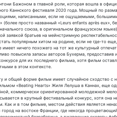
нтони Бажоном в главной роли, которая вошла в офиц
ного Каннского фестиваля 2020 года. Мощный по разма
моциями, написанными, если не ощущаемыми, большими
» (более просто названный «Leurs enfants après eux», бе
начального союза, в оригинальном французском языке
ой заявкой братьев на мейнстримную респектабельнос
тать популярным хитом на родине, если не где-то еще,
 имеет ничего похожего на тот же культурный отпечат
ливо повысила запасы авторов Бухерма, предоставив 
конкурсе для их последнего фильма, хотя фильм оставл
тными в этом контексте.
ту и общей форме фильм имеет случайное сходство с 
льмом «Beating Hearts» Жиля Лелуша в Каннах, еще о
ной, коммерчески ориентированной молодежной мело
исывается в крупный фестивальный конкурс, хотя она н
м. Как и в том фильме, местом действия является нен
город на востоке Франции, где некогда процветающий
 повсеместной безработице, а ржавеющие скелеты фаб