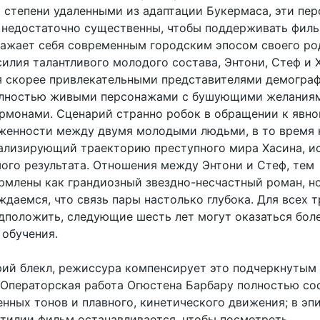
й степени удаленными из адаптации Букермаса, эти пе
 недостаточно существенны, чтобы поддерживать филь
ажает себя современным городским эпосом своего ро
илия талантливого молодого состава, Энтони, Стеф и 
я скорее привлекательными представителями демогра
олностью живыми персонажами с бушующими желания
рмонами. Сценарий странно робок в обращении к явно
женности между двумя молодыми людьми, в то время 
ализирующий траекторию преступного мира Хасина, ис
шого результата. Отношения между Энтони и Стеф, тем
рмлены как грандиозный звездно-несчастный роман, н
ждаемся, что связь пары настолько глубока. Для всех т
дположить, следующие шесть лет могут оказаться бол
 обучения.
арий блекл, режиссура компенсирует это подчеркнутым
 Операторская работа Огюстена Барбару полностью со
ных тонов и плавного, кинетического движения; в эпиз
стилии фильм останавливается, чтобы посмотреть