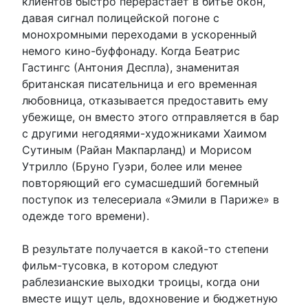
клиентов быстро перерастает в битье окон,
давая сигнал полицейской погоне с
монохромными переходами в ускоренный
немого кино-буффонаду. Когда Беатрис
Гастингс (Антония Деспла), знаменитая
британская писательница и его временная
любовница, отказывается предоставить ему
убежище, он вместо этого отправляется в бар
с другими негодяями-художниками Хаимом
Сутиным (Райан Макпарланд) и Морисом
Утрилло (Бруно Гуэри, более или менее
повторяющий его сумасшедший богемный
поступок из телесериала «Эмили в Париже» в
одежде того времени).
В результате получается в какой-то степени
фильм-тусовка, в котором следуют
раблезианские выходки троицы, когда они
вместе ищут цель, вдохновение и бюджетную