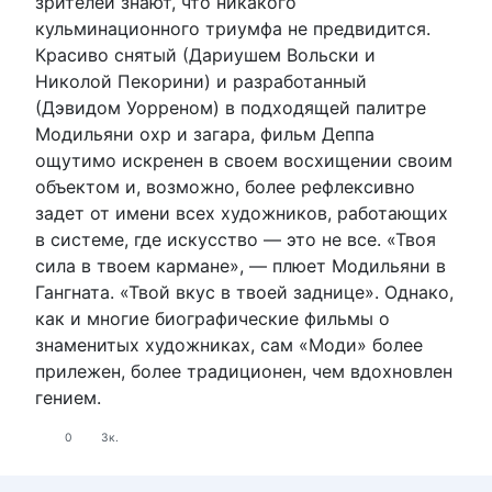
зрителей знают, что никакого
кульминационного триумфа не предвидится.
Красиво снятый (Дариушем Вольски и
Николой Пекорини) и разработанный
(Дэвидом Уорреном) в подходящей палитре
Модильяни охр и загара, фильм Деппа
ощутимо искренен в своем восхищении своим
объектом и, возможно, более рефлексивно
задет от имени всех художников, работающих
в системе, где искусство — это не все. «Твоя
сила в твоем кармане», — плюет Модильяни в
Гангната. «Твой вкус в твоей заднице». Однако,
как и многие биографические фильмы о
знаменитых художниках, сам «Моди» более
прилежен, более традиционен, чем вдохновлен
гением.
0
3к.