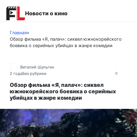
Перейти
к
Новости о кино
контенту
Главная
»
Обзор фильма «Я, палач»: сиквел южнокорейского
боевика о серийных убийцах в жанре комедии
Виталий Шульгин
2 года
Без рубрики
0
Обзор фильма «Я, палач»: сиквел
южнокорейского боевика о серийных
убийцах в жанре комедии