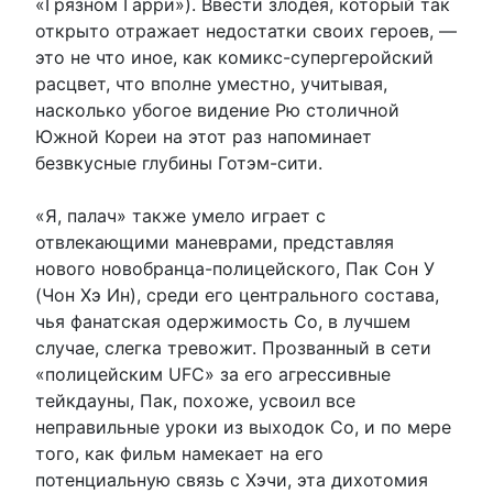
«Грязном Гарри»). Ввести злодея, который так
открыто отражает недостатки своих героев, —
это не что иное, как комикс-супергеройский
расцвет, что вполне уместно, учитывая,
насколько убогое видение Рю столичной
Южной Кореи на этот раз напоминает
безвкусные глубины Готэм-сити.
«Я, палач» также умело играет с
отвлекающими маневрами, представляя
нового новобранца-полицейского, Пак Сон У
(Чон Хэ Ин), среди его центрального состава,
чья фанатская одержимость Со, в лучшем
случае, слегка тревожит. Прозванный в сети
«полицейским UFC» за его агрессивные
тейкдауны, Пак, похоже, усвоил все
неправильные уроки из выходок Со, и по мере
того, как фильм намекает на его
потенциальную связь с Хэчи, эта дихотомия