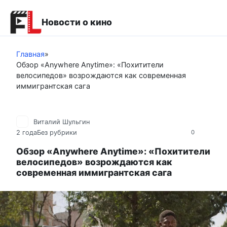
Перейти
к
Новости о кино
контенту
Главная
»
Обзор «Anywhere Anytime»: «Похитители
велосипедов» возрождаются как современная
иммигрантская сага
Виталий Шульгин
2 года
Без рубрики
0
Обзор «Anywhere Anytime»: «Похитители
велосипедов» возрождаются как
современная иммигрантская сага