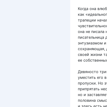
Когда она влюб
как «идеальног
трапеции нача
чувствительно
она не писала
писательница 
энтузиазмом и 
сохраняющая, 
своей жизни т
ее собственны
Девяносто три 
уместить его 
пропуски. Но э
припрятать нес
но и заставляе
половина смыс
и здесь есть 