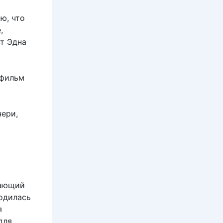
ю, что
,
ет Эдна
 фильм
ери,
вающий
родилась
я
для