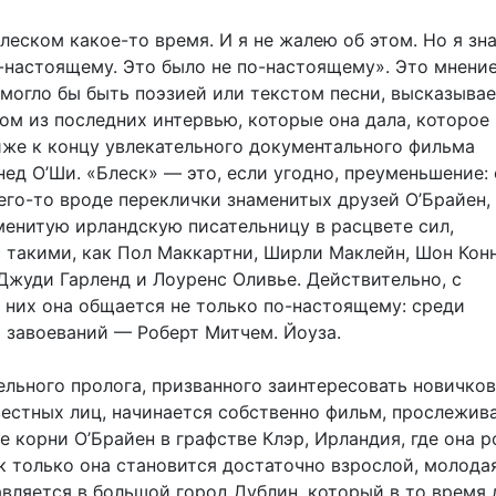
блеском какое-то время. И я не жалею об этом. Но я зна
о-настоящему. Это было не по-настоящему». Это мнение
 могло бы быть поэзией или текстом песни, высказыва
ом из последних интервью, которые она дала, которое
иже к концу увлекательного документального фильма
ед О’Ши. «Блеск» — это, если угодно, преуменьшение:
его-то вроде переклички знаменитых друзей О’Брайен,
менитую ирландскую писательницу в расцвете сил,
такими, как Пол Маккартни, Ширли Маклейн, Шон Конн
Джуди Гарленд и Лоуренс Оливье. Действительно, с
 них она общается не только по-настоящему: среди
 завоеваний — Роберт Митчем. Йоуза.
ельного пролога, призванного заинтересовать новичков
естных лиц, начинается собственно фильм, прослежи
 корни О’Брайен в графстве Клэр, Ирландия, где она 
ак только она становится достаточно взрослой, молода
вляется в большой город Дублин, который в то время 