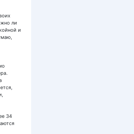
воих
ежно ли
койной и
умаю,
мо
ра.
а
ется,
и,
ее 34
таются