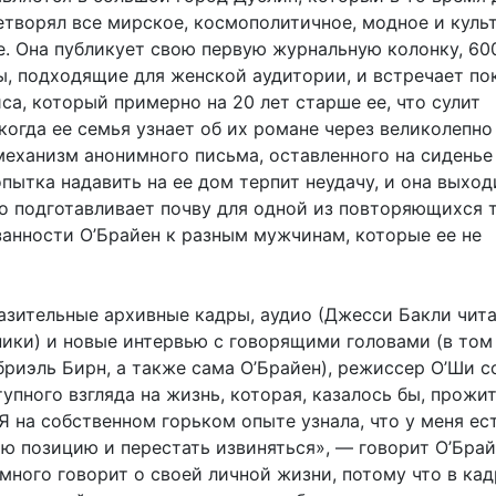
етворял все мирское, космополитичное, модное и куль
. Она публикует свою первую журнальную колонку, 600
ы, подходящие для женской аудитории, и встречает по
а, который примерно на 20 лет старше ее, что сулит
когда ее семья узнает об их романе через великолепно
еханизм анонимного письма, оставленного на сиденье
пытка надавить на ее дом терпит неудачу, и она выход
то подготавливает почву для одной из повторяющихся 
занности О’Брайен к разным мужчинам, которые ее не
зительные архивные кадры, аудио (Джесси Бакли чита
ники) и новые интервью с говорящими головами (в том
бриэль Бирн, а также сама О’Брайен), режиссер О’Ши с
упного взгляда на жизнь, которая, казалось бы, прожит
Я на собственном горьком опыте узнала, что у меня ест
ою позицию и перестать извиняться», — говорит О’Брай
много говорит о своей личной жизни, потому что в кад