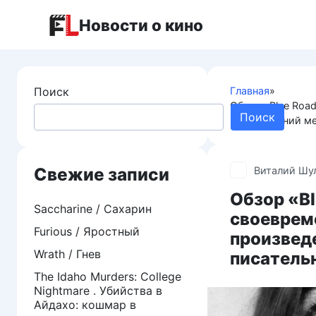
Перейти
Новости о кино
к
контенту
Поиск
Главная
»
Обзор «Blue Road
Поиск
произведений ме
Свежие записи
Виталий Шу
Обзор «Bl
Saccharine / Сахарин
своеврем
Furious / Яростный
произвед
Wrath / Гнев
писатель
The Idaho Murders: College
Nightmare . Убийства в
Айдахо: кошмар в