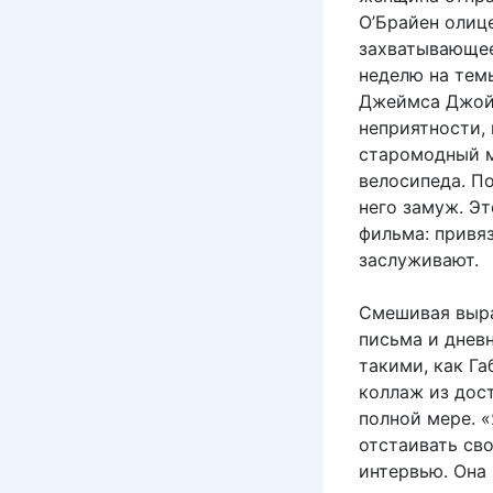
О’Брайен олиц
захватывающее
неделю на тем
Джеймса Джойс
неприятности, 
старомодный м
велосипеда. По
него замуж. Э
фильма: привя
заслуживают.
Смешивая выра
письма и днев
такими, как Га
коллаж из дост
полной мере. «
отстаивать св
интервью. Она 