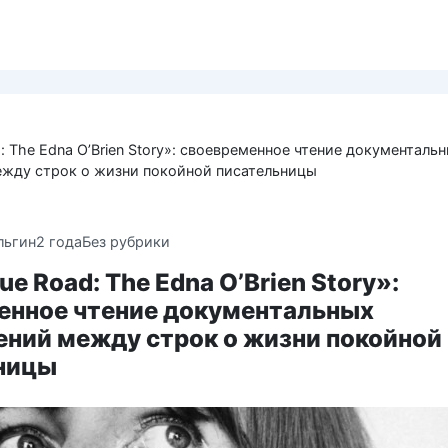
: The Edna O’Brien Story»: своевременное чтение документаль
жду строк о жизни покойной писательницы
льгин
2 года
Без рубрики
ue Road: The Edna O’Brien Story»:
енное чтение документальных
ений между строк о жизни покойной
ницы