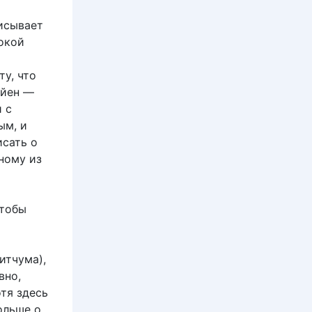
писывает
сокой
у, что
айен —
 с
ым, и
исать о
ному из
чтобы
итчума),
вно,
тя здесь
ольше о