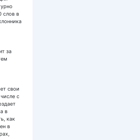
турно
 слов в
клонника
ит за
тем
ет свои
 числе с
оздает
а в
ь, как
ен в
рах,