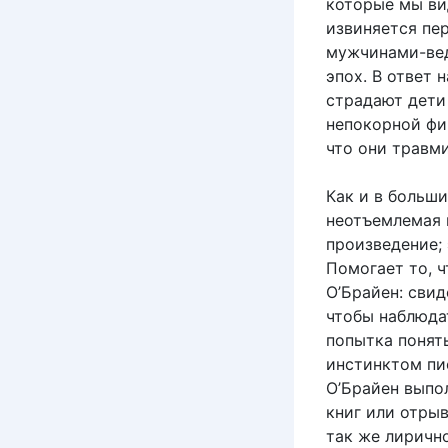
которые мы ви
извиняется пе
мужчинами-вед
эпох. В ответ 
страдают дети
непокорной фи
что они травми
Как и в больш
неотъемлемая 
произведение;
Помогает то, 
О’Брайен: свид
чтобы наблюда
попытка понять
инстинктом пи
О’Брайен выпол
книг или отрыв
так же лирично