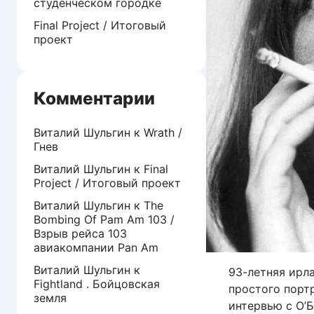
студенческом городке
Final Project / Итоговый
проект
Комментарии
Виталий Шульгин
к
Wrath /
Гнев
Виталий Шульгин
к
Final
Project / Итоговый проект
Виталий Шульгин
к
The
Bombing Of Pam Am 103 /
Взрыв рейса 103
авиакомпании Pan Am
Виталий Шульгин
к
93-летняя ирла
Fightland . Бойцовская
простого порт
земля
интервью с О’Б