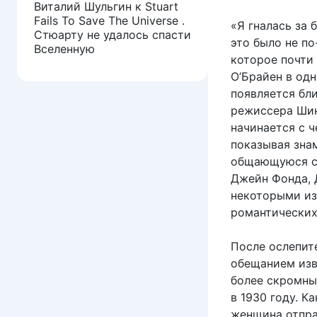
Виталий Шульгин
к
Stuart
Fails To Save The Universe .
«Я гналась за 
Стюарту не удалось спасти
это было не п
Вселенную
которое почти
О’Брайен в одн
появляется бл
режиссера Шин
начинается с ч
показывая зна
общающуюся с 
Джейн Фонда, 
некоторыми из
романтических
После ослепит
обещанием изв
более скромные
в 1930 году. К
женщина отпра