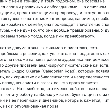
дим с ней в ток-шоу и тому подобном, она совсем не
ред своими различными собеседниками — в основном
ущими, представляющими предрассудки статус-кво с
на актуальные на тот момент вопросы, например, неизб
 из «разбитых семей», она производит впечатление спо
гуры. «Я не думаю, что они вообще травмированы. Я д
рованы только тогда, когда ими пренебрегают».
инстве документальных фильмов о писателях, есть
проблема в решении, как увлекательно представить са
 это не похоже на показ работы художника или режиссе
что другие писатели анализируют писательские качеств
етель Эндрю О’Хаган (Caledonian Road), который появля
ть, как «принятие амбивалентности и неопределенност
 взгляд ненависти в глазах вашего врага является …
сателя». Но неизбежно, что именно собственные слова
няют эту работу наиболее уместно, будь то цитаты из 
ки из ее переписки и дневников, которые, кажется, чи
, как и опубликованная проза.