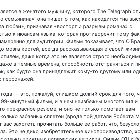
ляется в женатого мужчину, которого The Telegraph о
о семьянина», она пишет о том, как находится «на вы
ла любви», признавая «восторг и разрывы романа» с
стью к нюансам языка, которая противоречит тому факт
 намеренно для аудитории. Фильм показывает, что О’Бр
до мозга костей, всегда рассказывающая о своей жизни
стилем, даже когда это не является строго необходим
даже в темные времена, способность отстраняться и п
ак, как будто она принадлежит кому-то другому или од
х персонажей.
года — это, пожалуй, слишком долгий срок для того, 
в 99-минутный фильм, и в нем неизбежны многоточия и
то прекрасное резюме, и оно не только помогает вам
колько забавных сплетен (вроде той детали Роберта М
т вас захотеть прочитать больше ее работ, что, безусло
ла. Это не дико изобретательное кинопроизводство, хо
несколько приятных лирических штрихов. Фильм О’Ши б