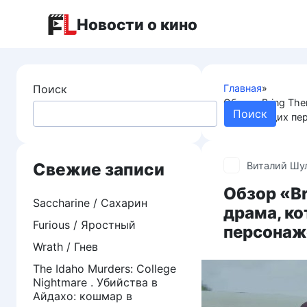
Перейти
Новости о кино
к
контенту
Поиск
Главная
»
Обзор «Bring Th
Поиск
враждующих пе
Свежие записи
Виталий Шу
Обзор «B
Saccharine / Сахарин
драма, к
Furious / Яростный
персонаж
Wrath / Гнев
The Idaho Murders: College
Nightmare . Убийства в
Айдахо: кошмар в