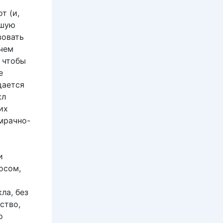
т (и,
ьшую
вовать
чем
 чтобы
е
щается
кл
их
мрачно-
и
осом,
ла, без
ство,
о