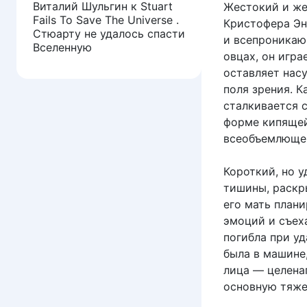
Виталий Шульгин
к
Stuart
Жестокий и же
Fails To Save The Universe .
Кристофера Эн
Стюарту не удалось спасти
и всепроникаю
Вселенную
овцах, он игра
оставляет нас
поля зрения. К
сталкивается 
форме кипящей
всеобъемлющей
Короткий, но 
тишины, раскры
его мать план
эмоций и съеха
погибла при у
была в машине
лица — целена
основную тяже