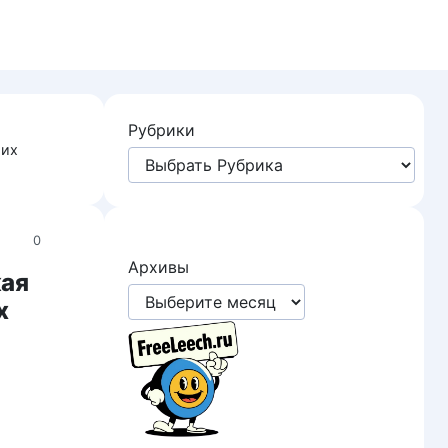
Рубрики
оих
0
Архивы
кая
х