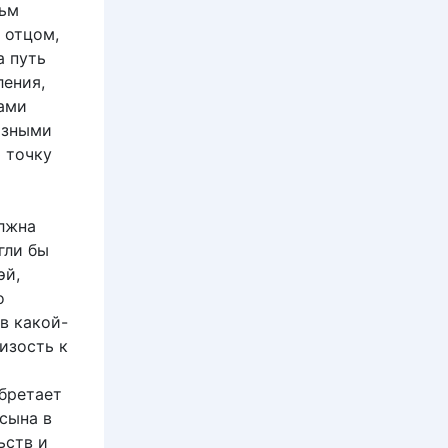
льм
 отцом,
а путь
ления,
ами
азными
ю точку
олжна
гли бы
эй,
о
в какой-
изость к
обретает
сына в
ьств и