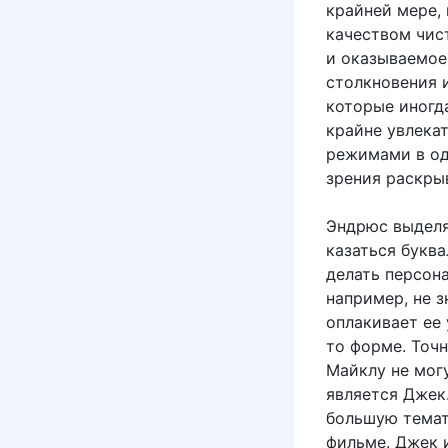
крайней мере, 
качеством чис
и оказываемое 
столкновения 
которые иногд
крайне увлека
режимами в одн
зрения раскры
Эндрюс выделя
казаться буква
делать персона
например, не з
оплакивает ее 
то форме. Точ
Майклу не мог
является Джек.
большую темат
фильме. Джек 