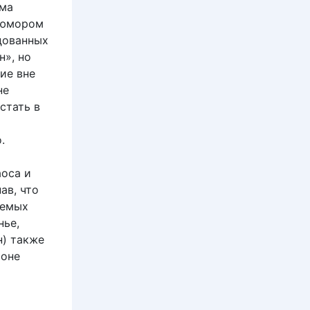
ама
 юмором
дованных
н», но
ие вне
не
стать в
.
аоса и
ав, что
уемых
нье,
н) также
роне