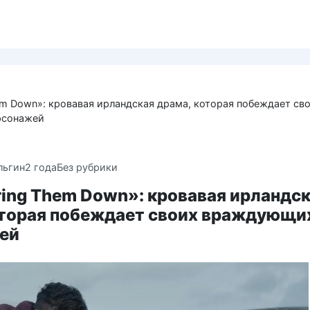
em Down»: кровавая ирландская драма, которая побеждает св
рсонажей
льгин
2 года
Без рубрики
ring Them Down»: кровавая ирландс
оторая побеждает своих враждующи
ей