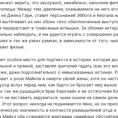
может верить, что заслужил), неизбежно, наполняя фи
тилища. Между тем, давление, оказываемое на него его
на Джека Гэри, ставит персонажей Эббота и Кеогана н
и вытягивает из них обоих тихо обеспокоенные выступ
а перерастают в тревожные вспышки. За обоими актер
тельно наблюдать, и им удается играть с совершенно р
их и тех же узких рамках, в зависимости от того, чь
вает фильм.
ет особое место для подтекста в истории, которая д
льной и прямой, заставляя зрителей гадать (как это мо
жи, даже подсознательно) о невысказанных истинах. Р
нает о роли Майкла в смерти своей жены, хотя он част
уход вслух перед ним, как будто он бросает ему вызов 
но так же рушащийся брак Кэролайн и ее остаточная бл
ут не заставить задуматься, чьим сыном на самом деле
 Этот вопрос никогда не поднимается явно, но он при
ическую значимость в контексте размышлений отца и 
и Майкл оба становятся жертвами семейных обстоятел