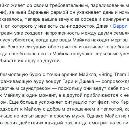
айкл живет со своим требовательным, парализованны
и), за чьей бараньей фермой он ухаживает день и ночь
оказалось, теперь вышла замуж за соседа и конкурента
), от которого у нее есть сын-подросток Джек (
Барри 
травм уже создает напряженность между двумя семья
о усугубляется, когда две овцы Майкла находят мертвы
ри. Вскоре ситуация обостряется и вызывает еще бол
огда еще больше скота Майкла получают серьезные уве
убивать их одну за другой.
 безмолвную бурю с точки зрения Майкла, «Bring Them
ураживающую ауру вокруг Гэри и Джека — сопровож
ндартным саундтреком — поскольку они ведут себя по-
к Майклу в один момент, а в другой приближаются к не
ом. Еще больше усложняет ситуацию тот факт, что Кэ
одходит к Майклу с добрым отношением и теплотой, к
больше не испытывает к своему мужу. Однако Майкл не
о своих действиях каждый раз, когда смотрит на ее ли