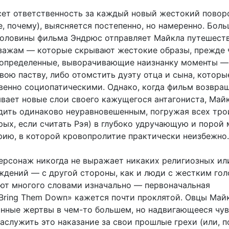
сет ответственность за каждый новый жестокий поворо
, почему), выясняется постепенно, но намеренно. Бол
половины фильма Эндрюс отправляет Майкла путешест
зажам — которые скрывают жестокие образы, прежде 
 определенные, выворачивающие наизнанку моменты —
вою паству, либо отомстить дуэту отца и сына, которы
венно социопатическими. Однако, когда фильм возвра
ывает новые слои своего кажущегося антагониста, Май
дить одинаково неуравновешенным, погружая всех тро
рых, если считать Рэя) в глубоко удручающую и порой 
ию, в которой кровопролитие практически неизбежно.
персонаж никогда не выражает никаких религиозных ил
ждений — с другой стороны, как и люди с жестким гол
ют многого словами изначально — первоначальная
Bring Them Down» кажется почти проклятой. Овцы Майк
инные жертвы в чем-то большем, но надвигающееся чув
аслужить это наказание за свои прошлые грехи (или, п