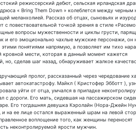
стокий режиссерский дебют, сельская ирландская др
дрюса « Bring Them Down » колеблется между черным
щей меланхолией. Рассказ об отцах, сыновьях и изуро
ет с повествовательной точкой зрения в стиле «Расемо
ущные вопросы мужественности и циклы грусти, парящ
ак и его эмоционально чахлые мужские персонажи, он 
с этими понятиями напрямую, а позволяет им тихо нара
 кровной мести, которая в данный момент кажется
, но, сделав шаг назад, обнаруживает жалкое качество
удручающий пролог, рассказанный через чередование х
вает автокатастрофу. Майкл ( Кристофер Эбботт ), узн
ировала уйти от отца, умчался в припадке неконтролир
л с дороги. Его мать, сидевшая на пассажирском сиде
даре. Его тогдашняя девушка Кэролайн (Нора-Джейн Ну
, и на ее лице остался выраженный шрам на левой сто
правленное воплощение того, как женщины переносят
сть неконтролируемой ярости мужчин.