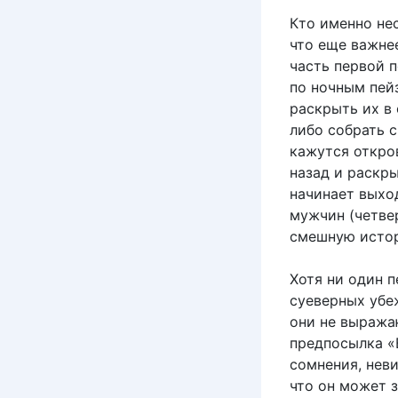
Кто именно не
что еще важнее
часть первой 
по ночным пей
раскрыть их в
либо собрать с
кажутся откро
назад и раскр
начинает выхо
мужчин (четве
смешную истор
Хотя ни один 
суеверных убе
они не выража
предпосылка «
сомнения, нев
что он может з