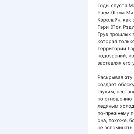
Годы спустя М
Рэем (Колм Мин
Кэролайн, как 
Гэри (Пол Рэди
Груз прошлых 
которая тольк
территории Гэ
подозрений, к
заставляя его 
Раскрывая эту
создает обеск
глухим, неста
по отношению 
ледяным холод
по-прежнему п
она, похоже, 
не вспоминать 