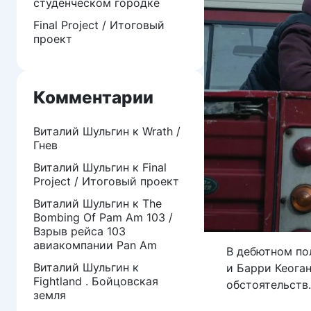
студенческом городке
Final Project / Итоговый
проект
Комментарии
Виталий Шульгин
к
Wrath /
Гнев
Виталий Шульгин
к
Final
Project / Итоговый проект
Виталий Шульгин
к
The
Bombing Of Pam Am 103 /
Взрыв рейса 103
авиакомпании Pan Am
В дебютном по
Виталий Шульгин
к
и Барри Кеога
Fightland . Бойцовская
обстоятельств.
земля