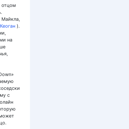
м отцом
.
 Майкла,
Кеоган
).
ми,
ми на
ьше
чья,
 Down»
даемую
соседски
му с
ролайн
оторую
 может
цо.