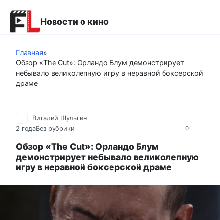
Перейти
к
Новости о кино
контенту
Главная
»
Обзор «The Cut»: Орландо Блум демонстрирует
небывало великолепную игру в неравной боксерской
драме
Виталий Шульгин
2 года
Без рубрики
0
Обзор «The Cut»: Орландо Блум
демонстрирует небывало великолепную
игру в неравной боксерской драме