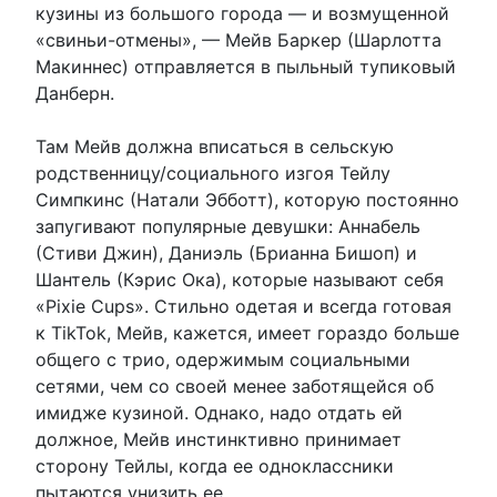
кузины из большого города — и возмущенной
«свиньи-отмены», — Мейв Баркер (Шарлотта
Макиннес) отправляется в пыльный тупиковый
Данберн.
Там Мейв должна вписаться в сельскую
родственницу/социального изгоя Тейлу
Симпкинс (Натали Эбботт), которую постоянно
запугивают популярные девушки: Аннабель
(Стиви Джин), Даниэль (Брианна Бишоп) и
Шантель (Кэрис Ока), которые называют себя
«Pixie Cups». Стильно одетая и всегда готовая
к TikTok, Мейв, кажется, имеет гораздо больше
общего с трио, одержимым социальными
сетями, чем со своей менее заботящейся об
имидже кузиной. Однако, надо отдать ей
должное, Мейв инстинктивно принимает
сторону Тейлы, когда ее одноклассники
пытаются унизить ее.