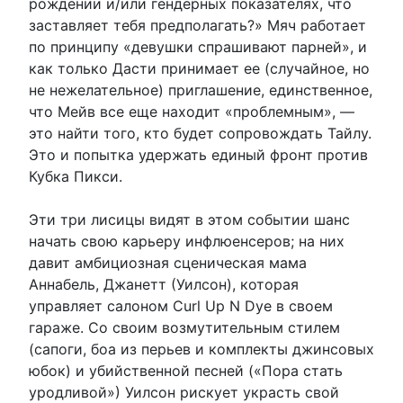
рождении и/или гендерных показателях, что
заставляет тебя предполагать?» Мяч работает
по принципу «девушки спрашивают парней», и
как только Дасти принимает ее (случайное, но
не нежелательное) приглашение, единственное,
что Мейв все еще находит «проблемным», —
это найти того, кто будет сопровождать Тайлу.
Это и попытка удержать единый фронт против
Кубка Пикси.
Эти три лисицы видят в этом событии шанс
начать свою карьеру инфлюенсеров; на них
давит амбициозная сценическая мама
Аннабель, Джанетт (Уилсон), которая
управляет салоном Curl Up N Dye в своем
гараже. Со своим возмутительным стилем
(сапоги, боа из перьев и комплекты джинсовых
юбок) и убийственной песней («Пора стать
уродливой») Уилсон рискует украсть свой