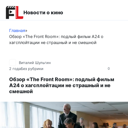
Перейти
к
Новости о кино
контенту
Главная
»
Обзор «The Front Room»: подлый фильм A24 о
хагсплойтации не страшный и не смешной
Виталий Шульгин
2 года
Без рубрики
0
Обзор «The Front Room»: подлый фильм
A24 о хагсплойтации не страшный и не
смешной