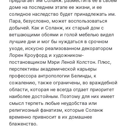
предлагает им Соланж: разместить ее в своем
доме на последнем этапе ее жизни, и ее
солидное наследство будет принадлежать им.
Пара, безусловно, может воспользоваться
добычей. Как и Соланж, их старый дом с
ветшающими обоями и голой мебелью видел
лучшие дни и мог бы нуждаться в срочном
уходе, искусно реализованном декоратором
Лорен Кроуфорд и художником-
постановщиком Мэри Леной Колстон. Плюс,
перспективы академической карьеры
профессора антропологии Белинды, к
сожалению, также ограничены, во враждебной
области, которая не всегда отдает приоритет
наиболее достойным. Поэтому для них имеет
смысл терпеть любые неудобства или
религиозный фанатизм, которые Соланж
временно привносит в их домашнее
блаженство.