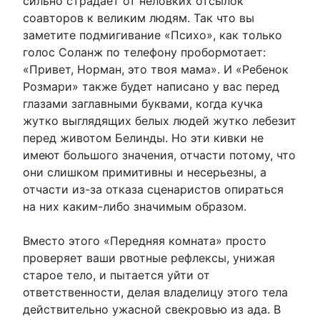
сильно страдает от неловких отсылок
соавторов к великим людям. Так что вы
заметите подмигивание «Психо», как только
голос Соланж по телефону пробормотает:
«Привет, Норман, это твоя мама». И «Ребенок
Розмари» также будет написано у вас перед
глазами заглавными буквами, когда кучка
жутко выглядящих белых людей жутко лебезит
перед животом Белинды. Но эти кивки не
имеют большого значения, отчасти потому, что
они слишком примитивны и несерьезны, а
отчасти из-за отказа сценаристов опираться
на них каким-либо значимым образом.
Вместо этого «Передняя комната» просто
проверяет ваши рвотные рефлексы, унижая
старое тело, и пытается уйти от
ответственности, делая владелицу этого тела
действительно ужасной свекровью из ада. В