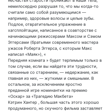
несчастья старости проникают в наши тела,
немилосердно разрушая то, что мы когда-то
считали само собой разумеющимся —
например, здоровые волосы и целые зубы.
Подлое, отвратительное упражнение в
хагсплойтации, написанное в соавторстве с
начинающими режиссерами Максом и Сэмом
Эггерсами (братьями современного мастера
ужасов Роберта Эггерса, с которым Макс
написал «Маяк»), «
Передняя комната » будет терпимым только в
том случае, если вы найдете эти трудности,
связанные со старением, — недержание, как
главная из них, — жуткими и смешными. В
остальном, за исключением яростно
преданной игре номинантки на премию
«Оскар» за «Трагедию Макбета»
Кэтрин Хантер , большая часть этого хорошо
продуманного, но скучного фильма заставляет