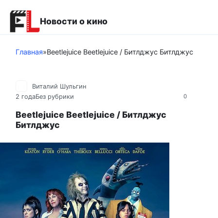
Перейти
к
Новости о кино
контенту
Главная
»
Beetlejuice Beetlejuice / Битлджус Битлджус
Виталий Шульгин
2 года
Без рубрики
0
Beetlejuice Beetlejuice / Битлджус
Битлджус