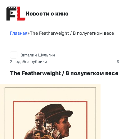
Перейти
к
Новости о кино
контенту
Главная
»
The Featherweight / В полулегком весе
Виталий Шульгин
2 года
Без рубрики
0
The Featherweight / В полулегком весе