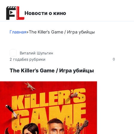
Перейти
к
Новости о кино
контенту
Главная
»
The Killer’s Game / Игра убийцы
Виталий Шульгин
2 года
Без рубрики
0
The Killer’s Game / Игра убийцы