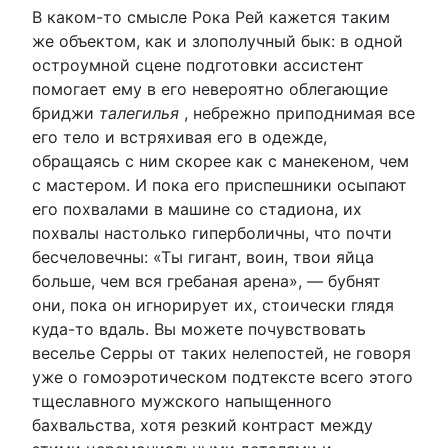
В каком-то смысле Рока Рей кажется таким
же объектом, как и злополучный бык: в одной
остроумной сцене подготовки ассистент
помогает ему в его невероятно облегающие
бриджи
талегилья
, небрежно приподнимая все
его тело и встряхивая его в одежде,
обращаясь с ним скорее как с манекеном, чем
с мастером. И пока его приспешники осыпают
его похвалами в машине со стадиона, их
похвалы настолько гиперболичны, что почти
бесчеловечны: «Ты гигант, воин, твои яйца
больше, чем вся гребаная арена», — бубнят
они, пока он игнорирует их, стоически глядя
куда-то вдаль. Вы можете почувствовать
веселье Серры от таких нелепостей, не говоря
уже о гомоэротическом подтексте всего этого
тщеславного мужского напыщенного
бахвальства, хотя резкий контраст между