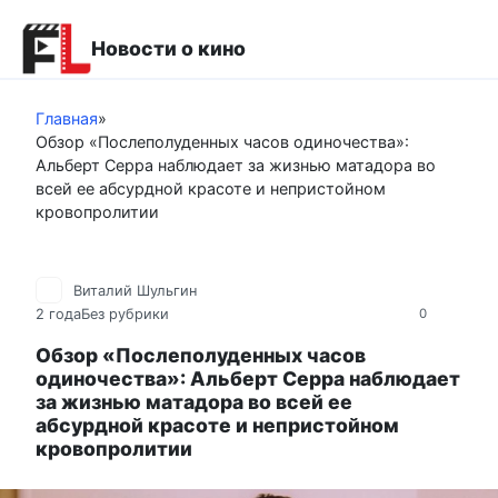
Перейти
к
Новости о кино
контенту
Главная
»
Обзор «Послеполуденных часов одиночества»:
Альберт Серра наблюдает за жизнью матадора во
всей ее абсурдной красоте и непристойном
кровопролитии
Виталий Шульгин
2 года
Без рубрики
0
Обзор «Послеполуденных часов
одиночества»: Альберт Серра наблюдает
за жизнью матадора во всей ее
абсурдной красоте и непристойном
кровопролитии