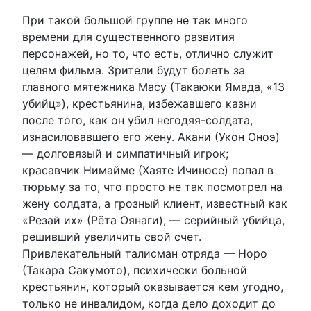
При такой большой группе не так много
времени для существенного развития
персонажей, но то, что есть, отлично служит
целям фильма. Зрители будут болеть за
главного мятежника Масу (Такаюки Ямада, «13
убийц»), крестьянина, избежавшего казни
после того, как он убил негодяя-солдата,
изнасиловавшего его жену. Акани (Укон Оноэ)
— долговязый и симпатичный игрок;
красавчик Нимайме (Хаяте Ичиносе) попал в
тюрьму за то, что просто не так посмотрел на
жену солдата, а грозный клиент, известный как
«Резай их» (Рёта Оянаги), — серийный убийца,
решивший увеличить свой счет.
Привлекательный талисман отряда — Норо
(Такара Сакумото), психически больной
крестьянин, который оказывается кем угодно,
только не инвалидом, когда дело доходит до