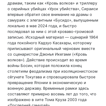
драмам, таким как «Кровь волков» и триллеру
о серийных убийцах «Урок убийства», Сираиси
впервые обратил свое внимание на драмы о
самураях с элегантным «Бусидо», выпущенным
локально в мае 2024 года, и быстро
последовал за ним с этой кроваво-громовой
записью. Исходный материал — сценарий 1964
года покойного Кадзуо Касахары, которому
приписывают оригинальный черновик вместе
со сценаристом Дзюнъя Икегами («Кровь
волков»). Действие происходит во время
войны Босин, которая положила конец
столетиям феодализма при изоляционистском
сёгунате Токугава и спровоцировала быстрое
превращение Японии в экономическую и
военную державу. Временные рамки здесь
составляют примерно восемь лет до того, что
изображено в хите Тома Круза 2003 года
«Последний самурай».