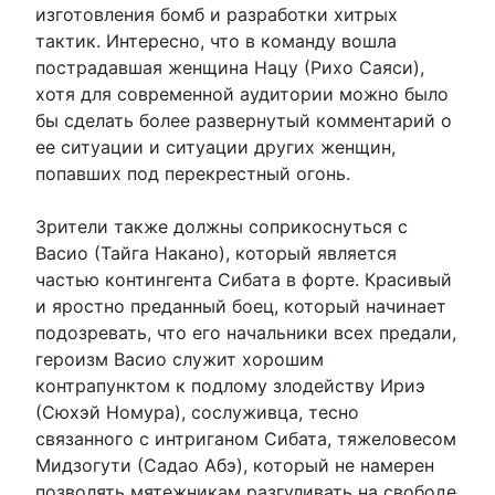
изготовления бомб и разработки хитрых
тактик. Интересно, что в команду вошла
пострадавшая женщина Нацу (Рихо Саяси),
хотя для современной аудитории можно было
бы сделать более развернутый комментарий о
ее ситуации и ситуации других женщин,
попавших под перекрестный огонь.
Зрители также должны соприкоснуться с
Васио (Тайга Накано), который является
частью контингента Сибата в форте. Красивый
и яростно преданный боец, который начинает
подозревать, что его начальники всех предали,
героизм Васио служит хорошим
контрапунктом к подлому злодейству Ириэ
(Сюхэй Номура), сослуживца, тесно
связанного с интриганом Сибата, тяжеловесом
Мидзогути (Садао Абэ), который не намерен
позволять мятежникам разгуливать на свободе