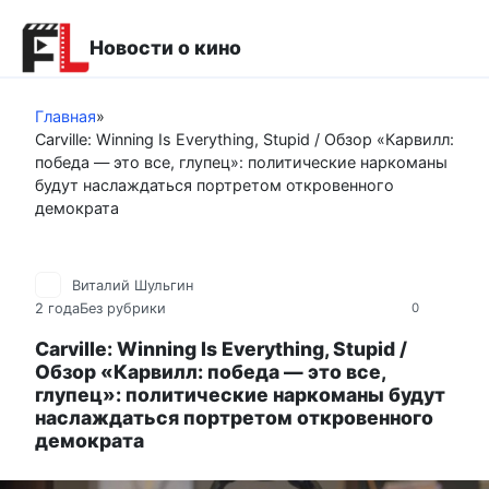
Перейти
к
Новости о кино
контенту
Главная
»
Carville: Winning Is Everything, Stupid / Обзор «Карвилл:
победа — это все, глупец»: политические наркоманы
будут наслаждаться портретом откровенного
демократа
Виталий Шульгин
2 года
Без рубрики
0
Carville: Winning Is Everything, Stupid /
Обзор «Карвилл: победа — это все,
глупец»: политические наркоманы будут
наслаждаться портретом откровенного
демократа