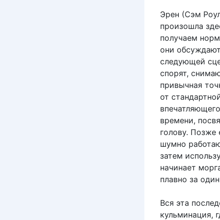
Эрен (Сэм Роу
произошла здес
получаем норм
они обсуждают
следующей сце
спорят, снимаю
привычная точ
от стандартно
впечатляющего
времени, посвя
голову. Позже 
шумно работаю
затем использу
начинает морга
плавно за один
Вся эта послед
кульминация, г