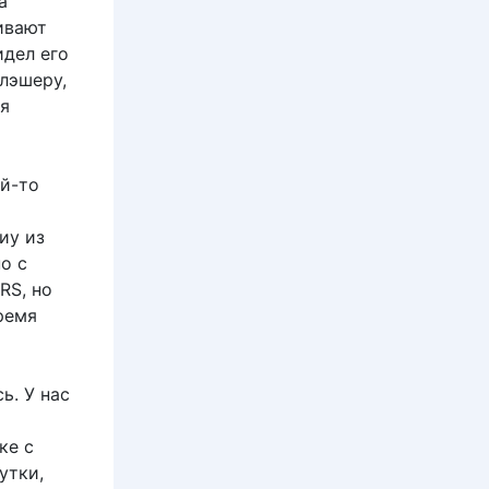
а
ивают
идел его
слэшеру,
я
ой-то
иу из
но с
RS, но
ремя
ь. У нас
ке с
утки,