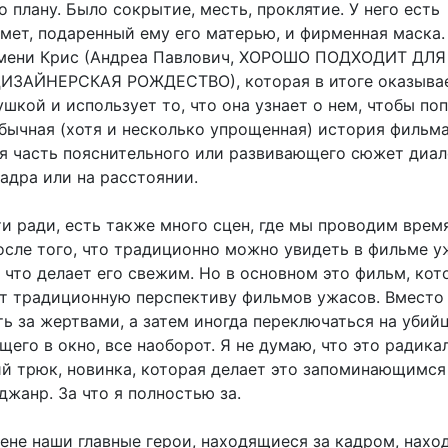
 плану. Было сокрытие, месть, проклятие. У него есть
мет, подаренный ему его матерью, и фирменная маска.
имени Крис (Андреа Павлович, ХОРОШО ПОДХОДИТ ДЛЯ
ИЗАЙНЕРСКАЯ РОЖДЕСТВО), которая в итоге оказыва
шкой и использует то, что она узнает о нем, чтобы по
обычная (хотя и несколько упрощенная) история фильма
я часть пояснительного или развивающего сюжет диал
адра или на расстоянии.
и ради, есть также много сцен, где мы проводим врем
осле того, что традиционно можно увидеть в фильме у
, что делает его свежим. Но в основном это фильм, ко
т традиционную перспективу фильмов ужасов. Вместо 
ь за жертвами, а затем иногда переключаться на убийц
щего в окно, все наоборот. Я не думаю, что это радикал
й трюк, новинка, которая делает это запоминающимся
джанр. За что я полностью за.
ене наши главные герои, находящиеся за кадром, наход