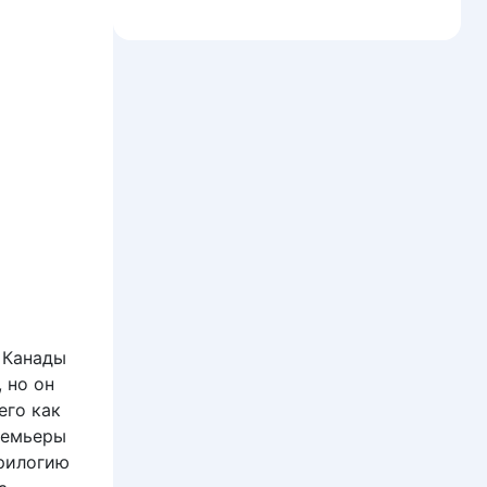
 Канады
 но он
его как
ремьеры
трилогию