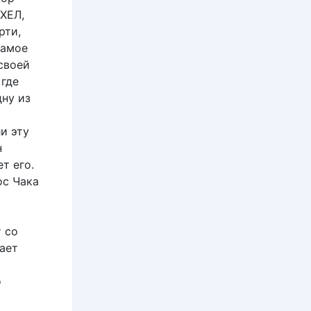
ХЕЛ,
рти,
самое
своей
 где
дну из
,
и эту
н
т его.
ос Чака
 со
мает
о