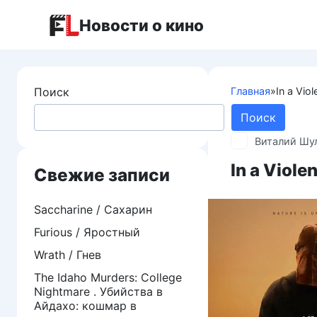
Перейти
Новости о кино
к
контенту
Поиск
Главная
»
In a Vio
Поиск
Виталий Шу
In a Viol
Свежие записи
Saccharine / Сахарин
Furious / Яростный
Wrath / Гнев
The Idaho Murders: College
Nightmare . Убийства в
Айдахо: кошмар в