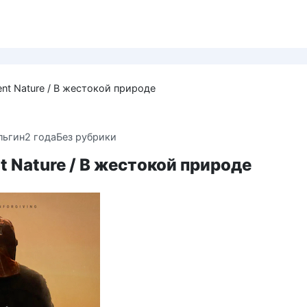
lent Nature / В жестокой природе
льгин
2 года
Без рубрики
ent Nature / В жестокой природе