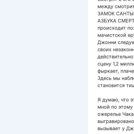
между смотри
ЗАМОК САНТЫ) 
АЗБУКА СМЕРТИ 
происходит по
мачистской еру
Джонни следует
своих незакон
действительно
сцену 1,2 милли
фыркает, плаче
Здесь мы набл
становится тиш
Я думаю, что 
мной по этому 
ожерелье Чака 
выгравировано
вызывает у Дж