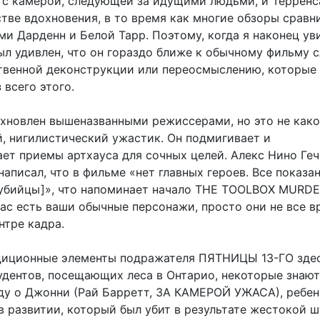
а с камерой, следующей за идущими людьми, и Терренс
стве вдохновения, в то время как многие обзоры сравн
ми Дарденн и Белой Тарр. Поэтому, когда я наконец ув
был удивлен, что он гораздо ближе к обычному фильму 
твенной деконструкции или переосмыслению, которые 
 всего этого.
охновлен вышеназванными режиссерами, но это не как
, нигилистический ужастик. Он подмигивает и
ет приемы артхауса для сочных целей. Алекс Нино Геч
 написал, что в фильме «нет главных героев. Все показа
[убийцы]», что напоминает начало THE TOOLBOX MURDE
 вас есть ваши обычные персонажи, просто они не все в
нтре кадра.
диционные элементы подражателя ПЯТНИЦЫ 13-ГО здес
тудентов, посещающих леса в Онтарио, некоторые знают
ду о Джонни (Рай Барретт, ЗА КАМЕРОЙ УЖАСА), ребен
 развитии, который был убит в результате жестокой ш