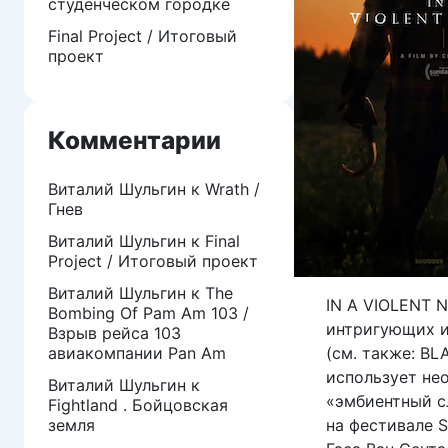
студенческом городке
Final Project / Итоговый
проект
Комментарии
Виталий Шульгин
к
Wrath /
Гнев
Виталий Шульгин
к
Final
Project / Итоговый проект
Виталий Шульгин
к
The
IN A VIOLENT 
Bombing Of Pam Am 103 /
интригующих и
Взрыв рейса 103
авиакомпании Pan Am
(см. также: B
использует не
Виталий Шульгин
к
«эмбиентный с
Fightland . Бойцовская
земля
на фестивале 