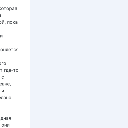
которая
и
й, пока
ни
лоняется
ого
т где-то
 с
евне,
 и
елано
идная
 они