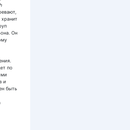
h
ревают,
 хранит
руп
она. Он
ому
ения.
ет по
ими
в и
ен быть
а