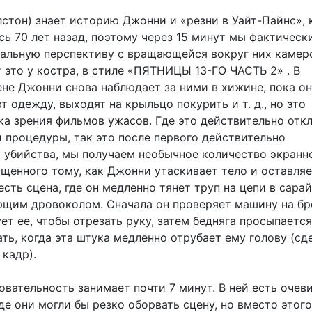
лстон) знает историю Джонни и «резни в Уайт-Пайнс», 
ь 70 лет назад, поэтому через 15 минут мы фактическ
альную перспективу с вращающейся вокруг них камеро
 это у костра, в стиле «ПЯТНИЦЫ 13-ГО ЧАСТЬ 2» . В
не Джонни снова наблюдает за ними в хижине, пока о
т одежду, выходят на крыльцо покурить и т. д., но это
ка зрения фильмов ужасов. Где это действительно отк
й процедуры, так это после первого действительно
 убийства, мы получаем необычное количество экранн
щенного тому, как Джонни утаскивает тело и оставляе
есть сцена, где он медленно тянет труп на цепи в сарай
щим дровоколом. Сначала он проверяет машину на бр
ет ее, чтобы отрезать руку, затем бедняга просыпается
ть, когда эта штука медленно отрубает ему голову (сд
 кадр).
овательность занимает почти 7 минут. В ней есть очев
де они могли бы резко оборвать сцену, но вместо этого