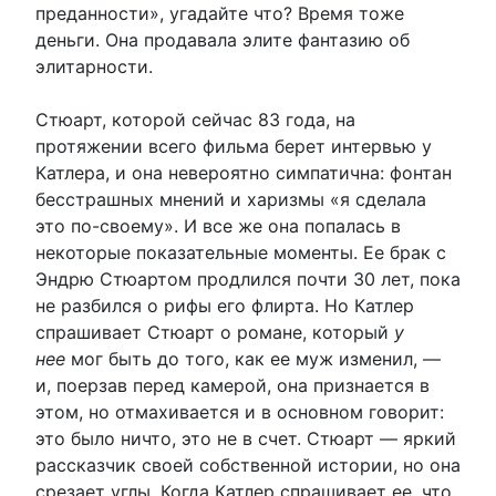
преданности», угадайте что? Время тоже
деньги. Она продавала элите фантазию об
элитарности.
Стюарт, которой сейчас 83 года, на
протяжении всего фильма берет интервью у
Катлера, и она невероятно симпатична: фонтан
бесстрашных мнений и харизмы «я сделала
это по-своему». И все же она попалась в
некоторые показательные моменты. Ее брак с
Эндрю Стюартом продлился почти 30 лет, пока
не разбился о рифы его флирта. Но Катлер
спрашивает Стюарт о романе, который
у
нее
мог быть до того, как ее муж изменил, —
и, поерзав перед камерой, она признается в
этом, но отмахивается и в основном говорит:
это было ничто, это не в счет. Стюарт — яркий
рассказчик своей собственной истории, но она
срезает углы. Когда Катлер спрашивает ее, что