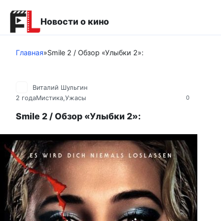
Перейти
к
Новости о кино
контенту
Главная
»
Smile 2 / Обзор «Улыбки 2»:
Виталий Шульгин
2 года
Мистика,Ужасы
0
Smile 2 / Обзор «Улыбки 2»: