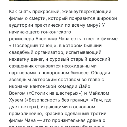
Как снять прекрасный, жизнеутверждающий
фильм о смерти, который понравится широкой
аудитории практически по всему миру? У
начинающего гонконгского
режиссера Ансельма Чана есть ответ в фильме
« Последний танец », в котором бывший
свадебный организатор, испытывающий
нехватку денег, и суровый старый даосский
священник становятся неожиданными
партнерами в похоронном бизнесе. Обладая
звездным актерским составом во главе с
иконами кантонской комедии Дайо
Вонгом («Столик на шестерых») и Майклом
Хуэем («Безопасность без границ», «Там, где
дует ветер»), играющими в основном
прямолинейно, красиво сделанный третий
фильм Чана — это пронзительная драма о
поиске смысла жизни в смерти близких и