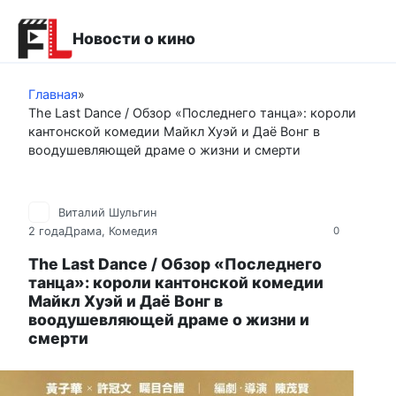
Перейти
к
Новости о кино
контенту
Главная
»
The Last Dance / Обзор «Последнего танца»: короли
кантонской комедии Майкл Хуэй и Даё Вонг в
воодушевляющей драме о жизни и смерти
Виталий Шульгин
2 года
Драма
,
Комедия
0
The Last Dance / Обзор «Последнего
танца»: короли кантонской комедии
Майкл Хуэй и Даё Вонг в
воодушевляющей драме о жизни и
смерти