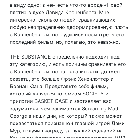
в виду одно: в нем есть что-то вроде «Новой
плоти» в духе Дэвида Кроненберга. Мне
интересно, сколько людей, сравнивающих
любую неопределенно деформированную плоть
с Кроненбергом, потрудились посмотреть его
последний фильм, но, полагаю, это неважно.
THE SUBSTANCE определенно подходит под
эту категорию, и есть причины сравнивать его
с Кроненбергом, но по тональности, должен
сказать, это больше Фрэнк Хененлоттер и
Брайан Юзна. Представьте себе фильм,
который является потомком SOCIETY и
трилогии BASKET CASE и заставляет вас
задуматься, чем занимается Screaming Mad
George в наши дни, но который также может
похвастаться признанной главной игрой Деми
Мур, получил награду за лучший сценарий на
Каннском фестивале и распространяется MUBI.