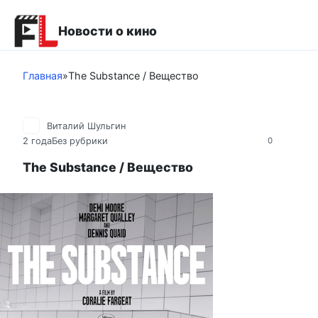
Перейти
к
Новости о кино
контенту
Главная
»
The Substance / Вещество
Виталий Шульгин
2 года
Без рубрики
0
The Substance / Вещество