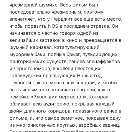
чрезмерной шумихе. Весь фильм был
последовательно чрезмерным, поэтому
впечатляет, что у Фарджит все еще есть место,
чтобы поразить NOS в последнем отрезке. Он
начинается с честно говоря одной из
величайших заставок в кино и превращается в
шумный карнавал, катапультирующий
мусорные баки, полные брызг, пульсирующих
фангорианских существ, гениев спецэффектов
и черного юмора, в колени блестящих
голливудских празднующих Новый год.
Глупости так же много, как и крови, и, чтобы
быть ясным, есть количество крови, как в
ремейке «Зловещих мертвецов», которая
обливает всю аудиторию, покрывая каждый
дюйм длинного коридора, показанного ранее в
фильме, и, что самое заметное, покрывая одну
из многочисленных круглых, аэробных задниц.
Где в итоге окажется Элизабет, я никогда не