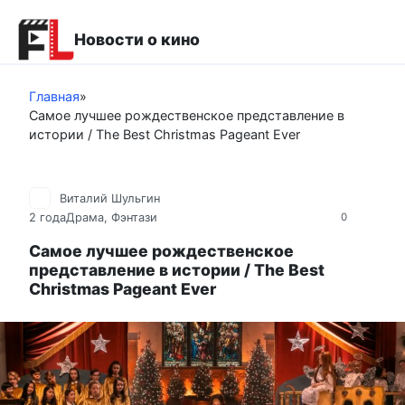
Перейти
к
Новости о кино
контенту
Главная
»
Самое лучшее рождественское представление в
истории / The Best Christmas Pageant Ever
Виталий Шульгин
2 года
Драма
,
Фэнтази
0
Самое лучшее рождественское
представление в истории / The Best
Christmas Pageant Ever