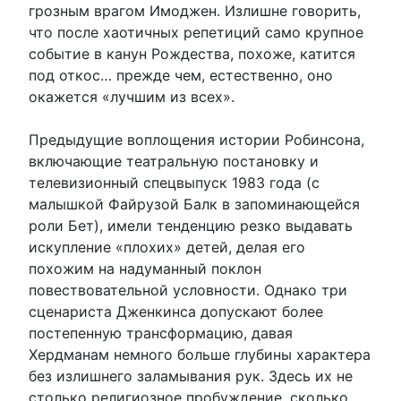
грозным врагом Имоджен. Излишне говорить,
что после хаотичных репетиций само крупное
событие в канун Рождества, похоже, катится
под откос… прежде чем, естественно, оно
окажется «лучшим из всех».
Предыдущие воплощения истории Робинсона,
включающие театральную постановку и
телевизионный спецвыпуск 1983 года (с
малышкой Файрузой Балк в запоминающейся
роли Бет), имели тенденцию резко выдавать
искупление «плохих» детей, делая его
похожим на надуманный поклон
повествовательной условности. Однако три
сценариста Дженкинса допускают более
постепенную трансформацию, давая
Хердманам немного больше глубины характера
без излишнего заламывания рук. Здесь их не
столько религиозное пробуждение, сколько