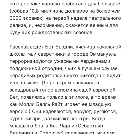
которое уже хорошо сработало для Lionsgate
(собрав 10,8 миллиона долларов на более чем
3000 экранах) на первой неделе театрального
релиза, и, несомненно, окажется вечным для
будущих рождественских сезонов.
Рассказ ведет Бет Брэдли, ученица начальной
школы, чьи сверстники в городе Эммануэль
терроризируются ужасными Хердманами,
полдюжиной отродий, чьих в лучшем случае
нерадивых родителей никто никогда не видит
и не слышит. (Лорен Грэм озвучивает
закадровый голос вспоминающей взрослой
Бет, появляясь только в эпилоге, в то время
как Молли Белль Райт играет ее младшую
версию.) Они издеваются, воруют, ругаются,
курят сигары, разжигают костры. Когда
младшего брата Бет Чарли (Себастьян
Биллингсли-Родригес) спрашивают, что ему