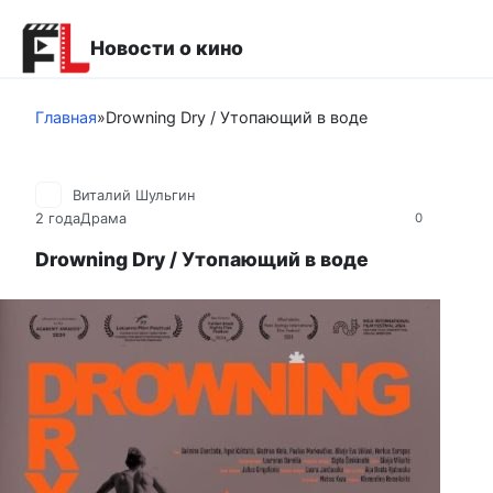
Перейти
к
Новости о кино
контенту
Главная
»
Drowning Dry / Утопающий в воде
Виталий Шульгин
2 года
Драма
0
Drowning Dry / Утопающий в воде