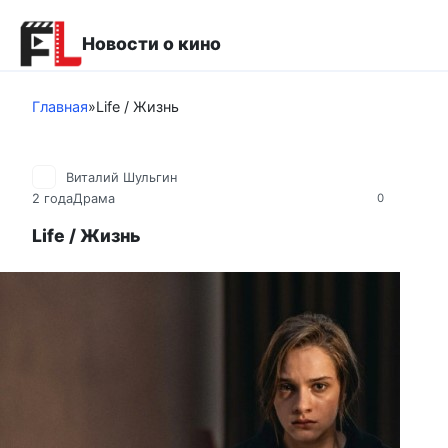
Перейти
к
Новости о кино
контенту
Главная
»
Life / Жизнь
Виталий Шульгин
2 года
Драма
0
Life / Жизнь