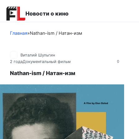
Перейти
к
Новости о кино
контенту
Главная
»
Nathan-ism / Натан-изм
Виталий Шульгин
2 года
Документальный фильм
0
Nathan-ism / Натан-изм