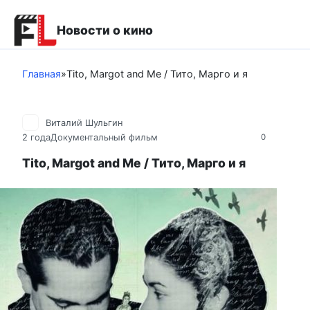
Перейти
к
Новости о кино
контенту
Главная
»
Tito, Margot and Me / Тито, Марго и я
Виталий Шульгин
2 года
Документальный фильм
0
Tito, Margot and Me / Тито, Марго и я