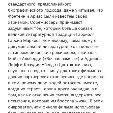
стандартного, прямолинейного
биографического подхода, даже учитывая, что
Фонтейн и Ариас были известны своей
харизмой. Сорежиссеры принимают
задумчивый тон, который больше обязан
великой литературной традиции Габриэля
Гарсиа Маркеса, чем любому, связанному с
документальной литературой, хотя коллеги-
латиноамериканские режиссеры, такие как
Майте Альберди («Вечная память») и Адриана
Лофф и Клаудия Абенд («Цветок жизни»),
неуклонно создают нишу для таких фильмов о
давних партнерских отношениях, где вопрос не
в том, почему двое людей остались вместе,
когда их страсть друг к другу очевидна, а в
том, как их отношения смогли выдержать все
испытания, которые им бросила жизнь. В этом
очаровательном финале фильма использован
большой творческий ход, представляющий