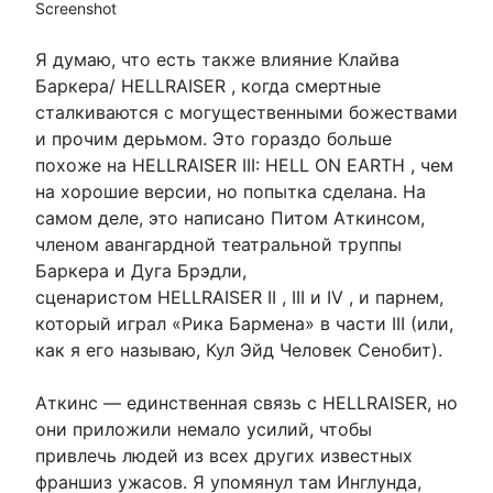
Screenshot
Я думаю, что есть также влияние Клайва
Баркера/ HELLRAISER , когда смертные
сталкиваются с могущественными божествами
и прочим дерьмом. Это гораздо больше
похоже на HELLRAISER III: HELL ON EARTH , чем
на хорошие версии, но попытка сделана. На
самом деле, это написано Питом Аткинсом,
членом авангардной театральной труппы
Баркера и Дуга Брэдли,
сценаристом HELLRAISER II , III и IV , и парнем,
который играл «Рика Бармена» в части III (или,
как я его называю, Кул Эйд Человек Сенобит).
Аткинс — единственная связь с HELLRAISER, но
они приложили немало усилий, чтобы
привлечь людей из всех других известных
франшиз ужасов. Я упомянул там Инглунда,