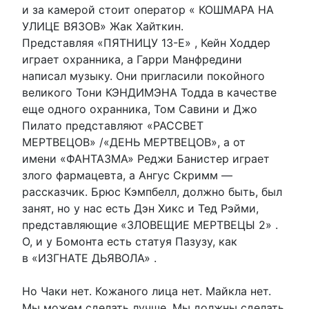
и за камерой стоит оператор « КОШМАРА НА
УЛИЦЕ ВЯЗОВ» Жак Хайткин.
Представляя «ПЯТНИЦУ 13-Е» , Кейн Ходдер
играет охранника, а Гарри Манфредини
написал музыку. Они пригласили покойного
великого Тони КЭНДИМЭНА Тодда в качестве
еще одного охранника, Том Савини и Джо
Пилато представляют «РАССВЕТ
МЕРТВЕЦОВ» /«ДЕНЬ МЕРТВЕЦОВ», а от
имени «ФАНТАЗМА» Реджи Банистер играет
злого фармацевта, а Ангус Скримм —
рассказчик. Брюс Кэмпбелл, должно быть, был
занят, но у нас есть Дэн Хикс и Тед Рэйми,
представляющие «ЗЛОВЕЩИЕ МЕРТВЕЦЫ 2» .
О, и у Бомонта есть статуя Пазузу, как
в «ИЗГНАТЕ ДЬЯВОЛА» .
Но Чаки нет. Кожаного лица нет. Майкла нет.
Мы можем сделать лучше. Мы должны сделать