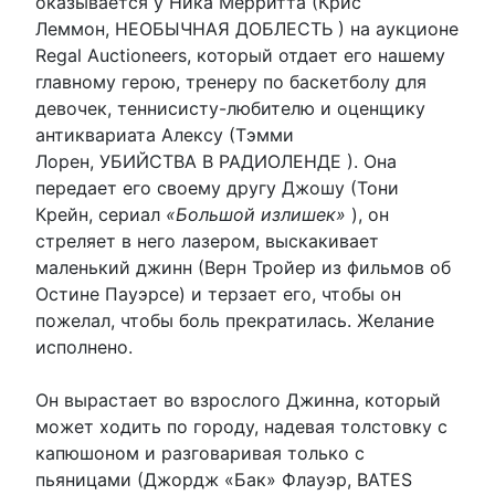
оказывается у Ника Мерритта (Крис
Леммон, НЕОБЫЧНАЯ ДОБЛЕСТЬ ) на аукционе
Regal Auctioneers, который отдает его нашему
главному герою, тренеру по баскетболу для
девочек, теннисисту-любителю и оценщику
антиквариата Алексу (Тэмми
Лорен, УБИЙСТВА В РАДИОЛЕНДЕ ). Она
передает его своему другу Джошу (Тони
Крейн, сериал
«Большой излишек»
), он
стреляет в него лазером, выскакивает
маленький джинн (Верн Тройер из фильмов об
Остине Пауэрсе) и терзает его, чтобы он
пожелал, чтобы боль прекратилась. Желание
исполнено.
Он вырастает во взрослого Джинна, который
может ходить по городу, надевая толстовку с
капюшоном и разговаривая только с
пьяницами (Джордж «Бак» Флауэр, BATES