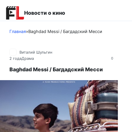
Перейти
к
Новости о кино
контенту
Главная
»
Baghdad Messi / Багдадский Месси
Виталий Шульгин
2 года
Драма
0
Baghdad Messi / Багдадский Месси